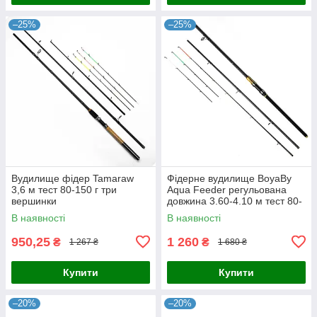
–25%
–25%
Вудилище фідер Tamaraw
Фідерне вудилище BoyaBy
3,6 м тест 80-150 г три
Aqua Feeder регульована
вершинки
довжина 3.60-4.10 м тест 80-
200 г фідер вудка для лову
В наявності
В наявності
риби
950,25
1 260
₴
₴
1 267 ₴
1 680 ₴
Купити
Купити
–20%
–20%