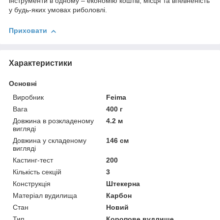
інструменти в одному – економію коштів, місця та впевненість
у будь-яких умовах риболовлі.
Приховати
Характеристики
Основні
Виробник
Feima
Вага
400 г
Довжина в розкладеному
4.2 м
вигляді
Довжина у складеному
146 см
вигляді
Кастинг-тест
200
Кількість секцій
3
Конструкція
Штекерна
Матеріал вудилища
Карбон
Стан
Новий
Тип
Коропове вудлище