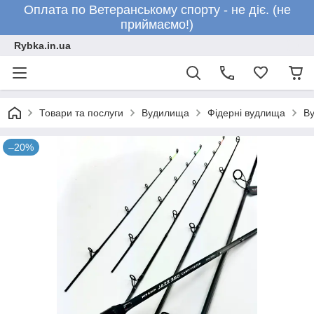
Оплата по Ветеранському спорту - не діє. (не
приймаємо!)
Rybka.in.ua
Товари та послуги
Вудилища
Фідерні вудлища
Ву
–20%