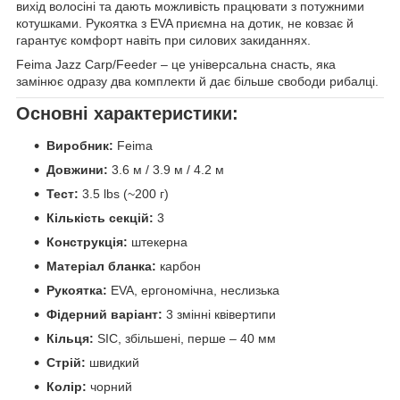
вихід волосіні та дають можливість працювати з потужними
котушками. Рукоятка з EVA приємна на дотик, не ковзає й
гарантує комфорт навіть при силових закиданнях.
Feima Jazz Carp/Feeder – це універсальна снасть, яка
замінює одразу два комплекти й дає більше свободи рибалці.
Основні характеристики:
Виробник:
Feima
Довжини:
3.6 м / 3.9 м / 4.2 м
Тест:
3.5 lbs (~200 г)
Кількість секцій:
3
Конструкція:
штекерна
Матеріал бланка:
карбон
Рукоятка:
EVA, ергономічна, неслизька
Фідерний варіант:
3 змінні квівертипи
Кільця:
SIC, збільшені, перше – 40 мм
Стрій:
швидкий
Колір:
чорний