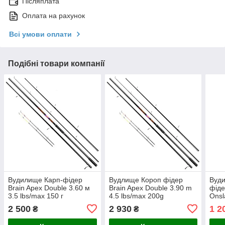
Післяплата
Оплата на рахунок
Всі умови оплати
Подібні товари компанії
Вудилище Карп-фідер
Вудлище Короп фідер
Вуди
Brain Apex Double 3.60 м
Brain Apex Double 3.90 m
фіде
3.5 lbs/max 150 г
4.5 lbs/max 200g
Onsl
200 
2 500
2 930
1 2
₴
₴