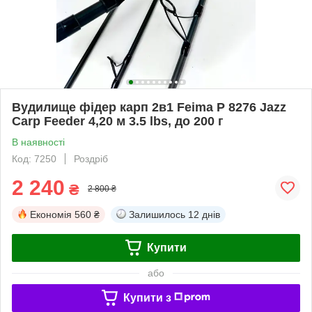
Вудилище фідер карп 2в1 Feima P 8276 Jazz
Carp Feeder 4,20 м 3.5 lbs, до 200 г
В наявності
Код: 7250
Роздріб
2 240
₴
2 800 ₴
Економія
560 ₴
Залишилось
12 днів
Купити
або
Купити з