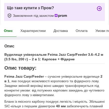
Що таке купити з Пром?
Замовлення під захистом
Опис
Характеристики
Доставка
Оплата
Умови п
Опис
Вудилище універсальне Feima Jazz Carp/Feeder 3.6–4.2 м
(3.5 lbs, 200 г) – 2 в 1: Карпове + Фідерне
Опис товару:
Feima Jazz Carp/Feeder
– сучасне універсальне вудилище
2
в 1
, яке поєднує можливості коропового та фідерного лову.
Завдяки змінній верхівці воно швидко трансформується під
конкретні умови: від потужних карпових закидань до чутливого
фідерного лову з квівертипами.
Бланк із якісного карбону поєднує легкість і міцність. Збільшені
SIC-кiльця з першим діаметром
40 мм
забезпечують плавний