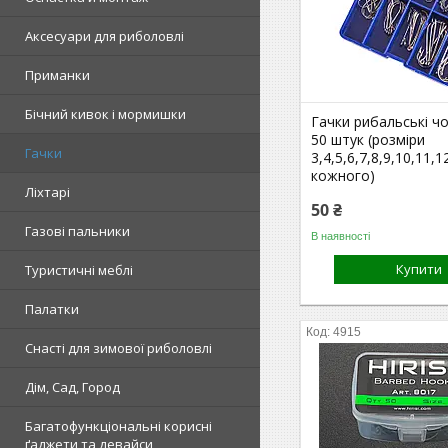
Аксесуари для риболовлі
Приманки
Бічний кивок і мормишки
Гачки рибальські чор
50 штук (розміри
Гачки
3,4,5,6,7,8,9,10,11,1
кожного)
Ліхтарі
50 ₴
Газові пальники
В наявності
Купити
Туристичні меблі
Палатки
4915
Снасті для зимової риболовлі
Дім, Сад, Город
Багатофункціональні корисні
ґаджети та девайси