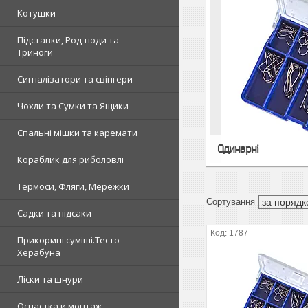
Котушки
Підставки, Род-поди та
Триноги
Сигналізатори та свінгери
Чохли та Сумки та Ящики
Спальні мішки та каремати
Одинарні
Кораблик для риболовлі
Термоси, Фляги, Мережки
Садки та підсаки
1787
Прикормні суміші.Тесто
Херабуна
Ліски та шнури
Оснастка и монтаж