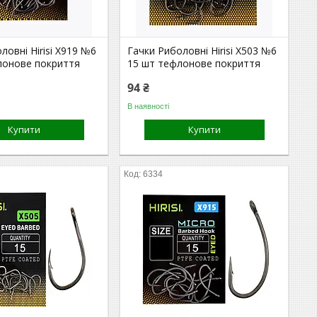
ловні Hirisi X919 №6
Гачки Риболовні Hirisi X503 №6
лонове покриття
15 шт тефлонове покриття
94 ₴
В наявності
Купити
Купити
6334