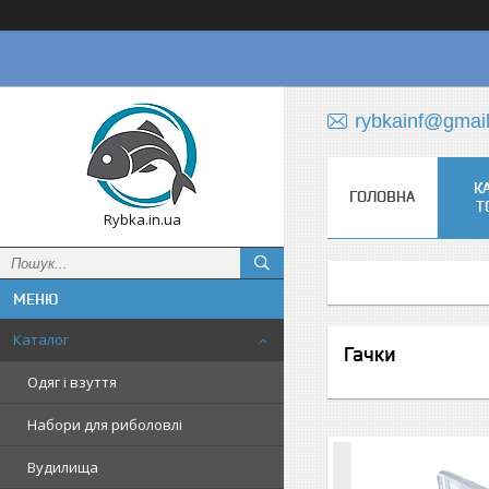
rybkainf@gmai
К
ГОЛОВНА
Т
Rybka.in.ua
Каталог
Гачки
Одяг і взуття
Набори для риболовлі
Вудилища