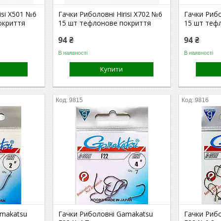
isi X501 №6
Гачки Риболовні Hirisi X702 №6
Гачки Рибо
окриття
15 шт тефлонове покриття
15 шт теф
94 ₴
94 ₴
В наявності
В наявності
Купити
9815
9816
amakatsu
Гачки Риболовні Gamakatsu
Гачки Риб