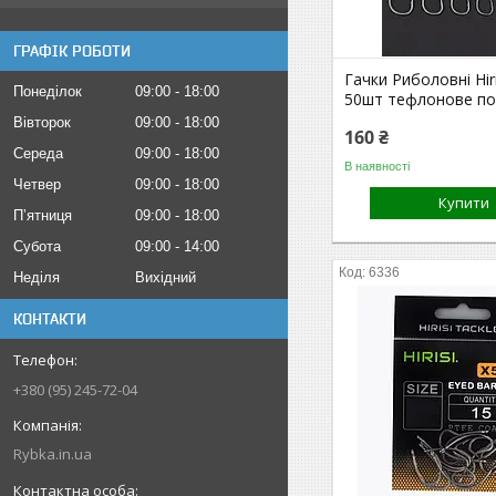
ГРАФІК РОБОТИ
Гачки Риболовні Hir
Понеділок
09:00
18:00
50шт тефлонове по
Вівторок
09:00
18:00
160 ₴
Середа
09:00
18:00
В наявності
Четвер
09:00
18:00
Купити
Пʼятниця
09:00
18:00
Субота
09:00
14:00
6336
Неділя
Вихідний
КОНТАКТИ
+380 (95) 245-72-04
Rybka.in.ua