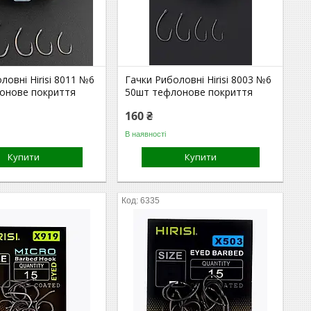
ловні Hirisi 8011 №6
Гачки Риболовні Hirisi 8003 №6
онове покриття
50шт тефлонове покриття
160 ₴
В наявності
Купити
Купити
6335