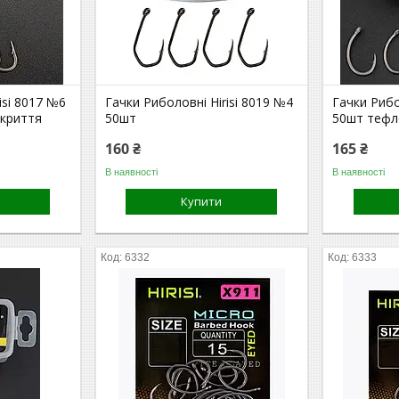
isi 8017 №6
Гачки Риболовні Hirisi 8019 №4
Гачки Рибо
криття
50шт
50шт тефл
160 ₴
165 ₴
В наявності
В наявності
Купити
6332
6333