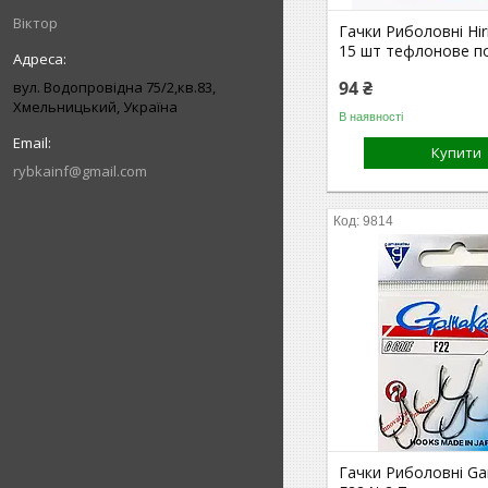
Віктор
Гачки Риболовні Hir
15 шт тефлонове п
94 ₴
вул. Водопровідна 75/2,кв.83,
Хмельницький, Україна
В наявності
Купити
rybkainf@gmail.com
9814
Гачки Риболовні G