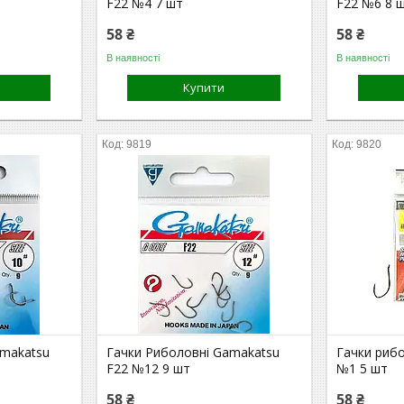
F22 №4 7 шт
F22 №6 8 
58 ₴
58 ₴
В наявності
В наявності
Купити
9819
9820
amakatsu
Гачки Риболовні Gamakatsu
Гачки риб
F22 №12 9 шт
№1 5 шт
58 ₴
58 ₴