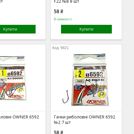
шт
F22 №8 8 шт
58 ₴
В наявності
Купити
Купити
9821
оловні OWNER 6592
Гачки риболовні OWNER 6592
№2 7 шт
58 ₴