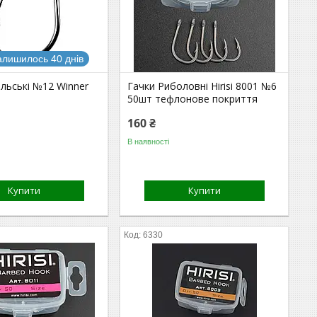
алишилось 40 днів
льські №12 Winner
Гачки Риболовні Hirisi 8001 №6
50шт тефлонове покриття
160 ₴
В наявності
Купити
Купити
6330