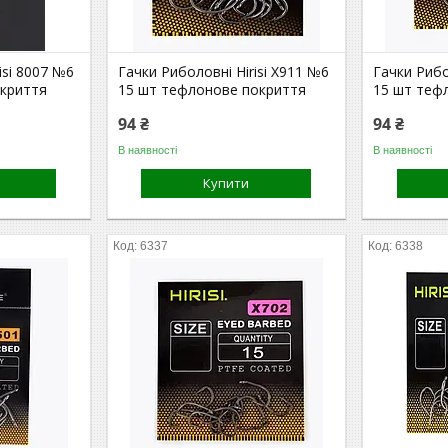
isi 8007 №6
Гачки Риболовні Hirisi X911 №6
Гачки Рибо
криття
15 шт тефлонове покриття
15 шт теф
94 ₴
94 ₴
В наявності
В наявності
Купити
6337
6338