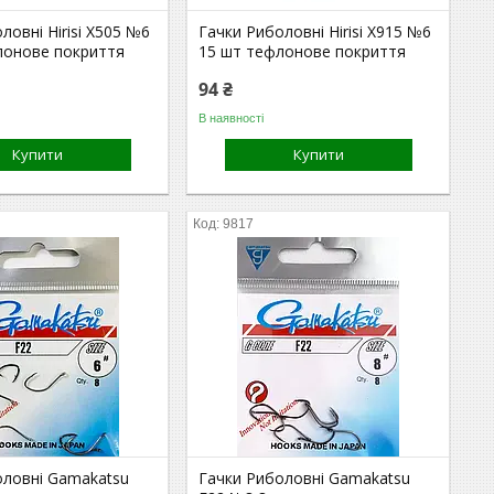
ловні Hirisi X505 №6
Гачки Риболовні Hirisi X915 №6
лонове покриття
15 шт тефлонове покриття
94 ₴
В наявності
Купити
Купити
9817
оловні Gamakatsu
Гачки Риболовні Gamakatsu