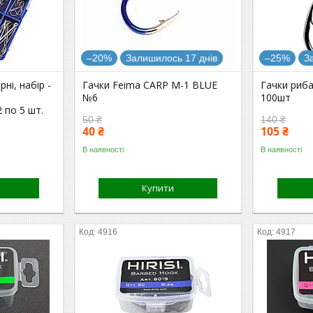
–20%
Залишилось 17 днів
–25%
З
ні, набір -
Гачки Feima CARP M-1 BLUE
Гачки риба
№6
100шт
2 по 5 шт.
50 ₴
140 ₴
40 ₴
105 ₴
В наявності
В наявності
Купити
4916
4917