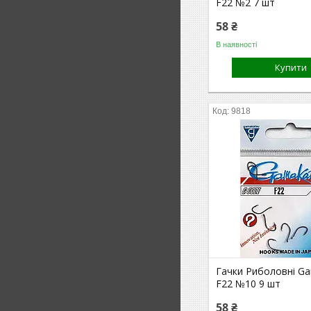
F22 №2 7 шт
58 ₴
В наявності
Купити
9818
Гачки Риболовні G
F22 №10 9 шт
58 ₴