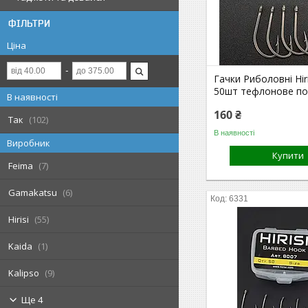
ФІЛЬТРИ
Ціна
Гачки Риболовні Hir
50шт тефлонове по
В наявності
160 ₴
Так
102
В наявності
Виробник
Купити
Feima
7
Gamakatsu
6
6331
Hirisi
55
Kaida
1
Kalipso
9
Ще 4