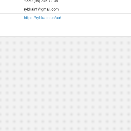
+380 (95) 245-72-04
rybkainf@gmail.com
https://rybka.in.ua/ua/