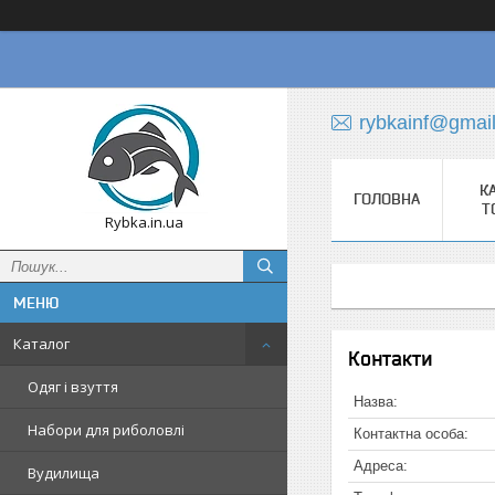
rybkainf@gmai
К
ГОЛОВНА
Т
Rybka.in.ua
Каталог
Контакти
Одяг і взуття
Набори для риболовлі
Вудилища