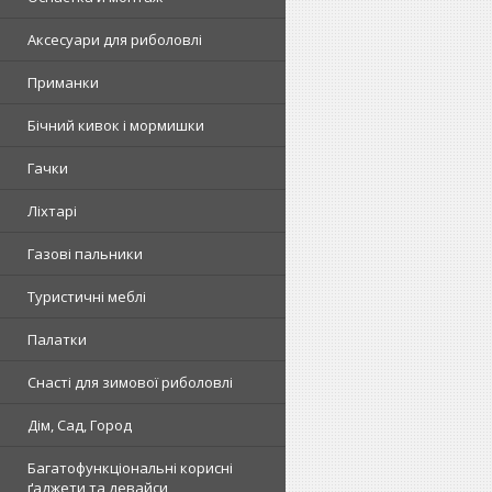
Аксесуари для риболовлі
Приманки
Бічний кивок і мормишки
Гачки
Ліхтарі
Газові пальники
Туристичні меблі
Палатки
Снасті для зимової риболовлі
Дім, Сад, Город
Багатофункціональні корисні
ґаджети та девайси