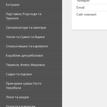
Котушки
Підставки, Род-поди та
Триноги
Сигналізатори та свінгери
Чохли та Сумки та Ящики
Спальні мішки та каремати
Кораблик для риболовлі
Термоси, Фляги, Мережки
Садки та підсаки
Прикормні суміші.Тесто
Херабуна
Ліски та шнури
Оснастка и монтаж