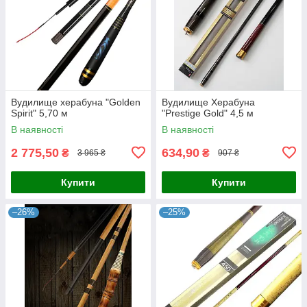
Вудилище херабуна "Golden
Вудилище Херабуна
Spirit" 5,70 м
"Prestige Gold" 4,5 м
В наявності
В наявності
2 775,50
634,90
₴
₴
3 965 ₴
907 ₴
Купити
Купити
–26%
–25%