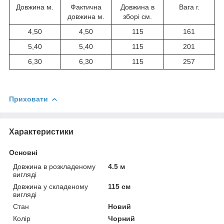
Довжина м.
Фактична
Довжина в
Вага г.
довжина м.
зборі см.
4,50
4,50
115
161
5,40
5,40
115
201
6,30
6,30
115
257
Приховати
Характеристики
Основні
Довжина в розкладеному
4.5 м
вигляді
Довжина у складеному
115 см
вигляді
Стан
Новий
Колір
Чорний