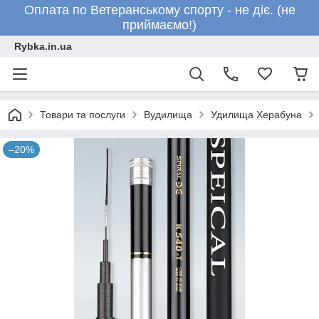
Оплата по Ветеранському спорту - не діє. (не
приймаємо!)
Rybka.in.ua
Товари та послуги
Вудилища
Удилища Херабуна
–20%