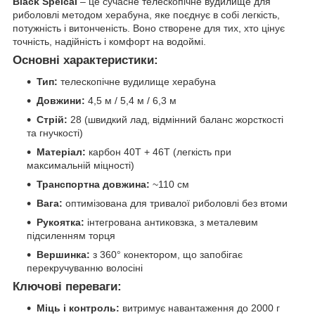
Black Speical
– це сучасне телескопічне вудилище для
риболовлі методом херабуна, яке поєднує в собі легкість,
потужність і витонченість. Воно створене для тих, хто цінує
точність, надійність і комфорт на водоймі.
Основні характеристики:
Тип:
телескопічне вудилище херабуна
Довжини:
4,5 м / 5,4 м / 6,3 м
Стрій:
28 (швидкий лад, відмінний баланс жорсткості
та гнучкості)
Матеріал:
карбон 40Т + 46Т (легкість при
максимальній міцності)
Транспортна довжина:
~110 см
Вага:
оптимізована для тривалої риболовлі без втоми
Рукоятка:
інтегрована антиковзка, з металевим
підсиленням торця
Вершинка:
з 360° конектором, що запобігає
перекручуванню волосіні
Ключові переваги:
Міць і контроль:
витримує навантаження до 2000 г