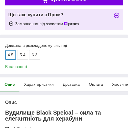
Що таке купити з Пром?
Замовлення під захистом
Довжина в розкладеному вигляді
4.5
5.4
6.3
В наявності
Опис
Характеристики
Доставка
Оплата
Умови п
Опис
Вудилище Black Speical – сила та
елегантність для херабуни