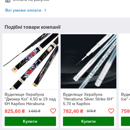
Всі умови оплати
Подібні товари компанії
Вудилище Херабуна
Вудилеще Херабуна
Вуди
"Джокер Koi" 4,50 м 19 лад
"Herabuna Silver Strike 6H"
Ice"
6H Карбон Herabuna
5,70 м Карбон
825,60
782,40
759
₴
₴
1 032 ₴
978 ₴
Купити
Купити