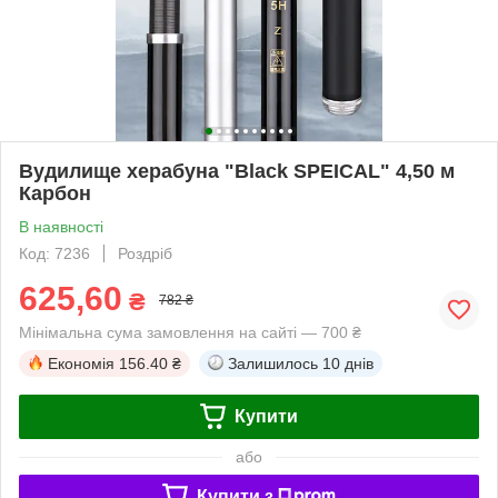
Вудилище херабуна "Black SPEICAL" 4,50 м
Карбон
В наявності
Код: 7236
Роздріб
625,60
₴
782 ₴
Мінімальна сума замовлення на сайті — 700 ₴
Економія
156.40 ₴
Залишилось
10 днів
Купити
або
Купити з