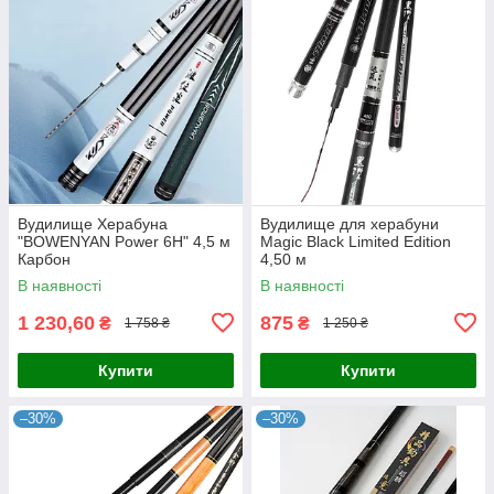
Вудилище Херабуна
Вудилище для херабуни
"BOWENYAN Power 6H" 4,5 м
Magic Black Limited Edition
Карбон
4,50 м
В наявності
В наявності
1 230,60
875
₴
₴
1 758 ₴
1 250 ₴
Купити
Купити
–30%
–30%