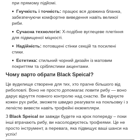
при прямому підйомі.
Гнучкість і точність:
працює вся довжина бланка,
забезпечуючи комфортне виведення навіть великої
риби.
Сучасна технологія:
X-подібне вуглецеве плетіння
для підвищеної міцності.
Надійність:
потовщені стінки секцій та посилені
стики.
Естетика:
стильний чорний дизайн із матовим
покриттям та сріблястими акцентами.
Чому варто обрати Black Speical?
Це вудилище створене для тих, хто прагне більшого від
риболовлі. Воно не просто допомагає ловити рибу — воно
дарує відчуття повного контролю над снастю. Ви відчуєте
кожен рух риби, зможете швидко реагувати на покльовку і з
легкістю вивести навіть трофейні екземпляри.
З
Black Speical
ви завжди будете на крок попереду – поки
інші втрачають рибу, ви насолоджуєтесь трофеями. Це не
просто інструмент, а перевага, яка підвищує ваші шанси на
успіх!