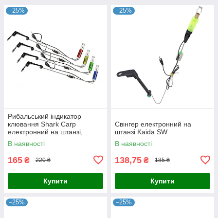
–25%
–25%
Рибальський індикатор
клювання Shark Carp
Свінгер електронний на
електронний на штанзі,
штанзі Kaida SW
червоний
В наявності
В наявності
165
138,75
₴
₴
220 ₴
185 ₴
Купити
Купити
–25%
–25%