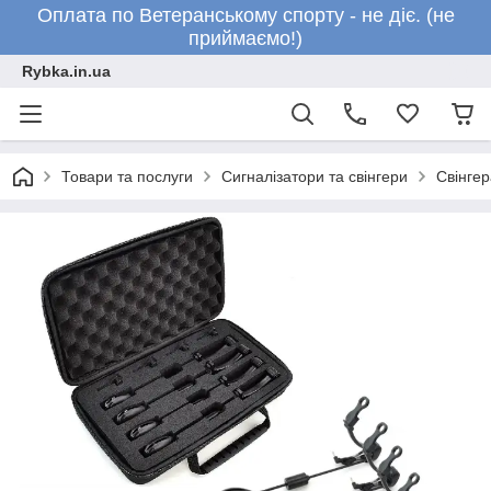
Оплата по Ветеранському спорту - не діє. (не
приймаємо!)
Rybka.in.ua
Товари та послуги
Сигналізатори та свінгери
Свінгер