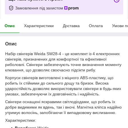
Замовлення під захистом
Опис
Характеристики
Доставка
Оплата
Умови п
Опис
Набір свінгерів Weida SW28-4 - це комплект із 4 електронних
свінгерів, призначених для комфортної та ефективної
риболовлі. Свінгери забезпечують точне визначення моменту
клювання, що дозволяє своєчасно підсікти рибу.
Корпуси свінгерів виготовлені з міцного ABS-пластику, що
робить їх стійкими до сильного дощу та бризок. Висока
ударостійкість дозволяє використовувати свінгери в будь-яких
умовах, забезпечуючи їх довговічність і надійність.
Свінгери оснащені яскравими світлодіодами, що робить їх
добре видимими як вдень, так і вночі. Магнітна кліпса надійно
утримує волосінь, запобігаючи її випадковому вислизанню.
Характеристики:
Виробник:
Weida