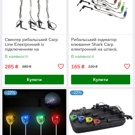
Свингер рибальський Carp
Рибальський індикатор
Line Електронний із
клювання Shark Carp
підключенням на
електронний на штанзі,
велоцепочці
зелений
В наявності
В наявності
285
165
₴
₴
380 ₴
220 ₴
Купити
Купити
–22%
–22%