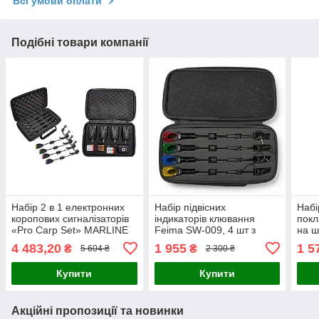
Всі умови оплати
Подібні товари компанії
Набір 2 в 1 електронних
Набір підвісних
Набі
коропових сигналізаторів
індикаторів клювання
покл
«Pro Carp Set» MARLINE
Feima SW-009, 4 шт з
на ш
4+1 JHA-522 + Weida SW
кейсом
підк
4 483,20
1 955
1 5
₴
₴
5 604 ₴
2 300 ₴
28-4 Black
Купити
Купити
Акційні пропозиції та новинки