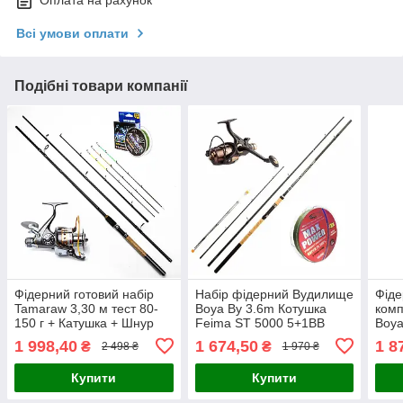
Оплата на рахунок
Всі умови оплати
Подібні товари компанії
Фідерний готовий набір
Набір фідерний Вудилище
Фіде
Tamaraw 3,30 м тест 80-
Boya By 3.6m Котушка
комп
150 г + Катушка + Шнур
Feima ST 5000 5+1BB
Boya
Шнур 150м
3,30
1 998,40
1 674,50
1 8
₴
₴
2 498 ₴
1 970 ₴
Купити
Купити