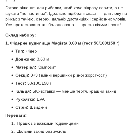
Готове рішення для рибалки, який хоче відразу ловити, а не
шукати "по частинах". Ідеально підібрані снасті — для лову на
річках з течією, озерах, дальніх дистанціях і серйозних уловів.
Усе протестовано та збалансовано — просто візьми і лови!
Склад набору:
1. Фідерне вудилище Magista 3.60 м (тест 50/100/150 г)
Тип:
Фідер
Довжина:
3.60 м
Матеріал:
Композит
Секції:
3+3 (змінні вершинки різної жорсткості)
Тест:
50/100/150 г
Кільця:
SIC-вставки — менше тертя, кращий закид
Рукоятка:
EVA
Стрій:
Швидкий
Переваги:
Працює з важкими годівницями
Дальній закид без зусиль