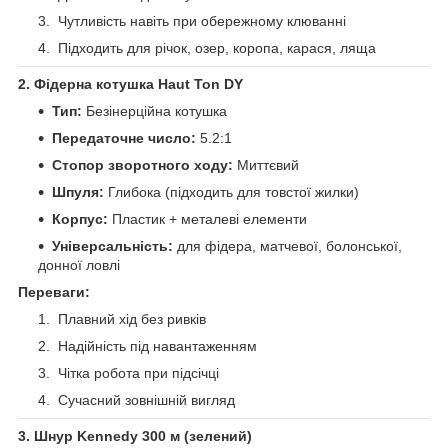
Чутливість навіть при обережному клюванні
Підходить для річок, озер, коропа, карася, ляща
2. Фідерна котушка Haut Ton DY
Тип:
Безінерційна котушка
Передаточне число:
5.2:1
Стопор зворотного ходу:
Миттєвий
Шпуля:
Глибока (підходить для товстої жилки)
Корпус:
Пластик + металеві елементи
Універсальність:
для фідера, матчевої, болонської,
донної ловлі
Переваги:
Плавний хід без ривків
Надійність під навантаженням
Чітка робота при підсічці
Сучасний зовнішній вигляд
3. Шнур Kennedy 300 м (зелений)