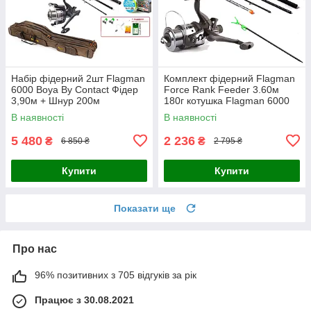
Набір фідерний 2шт Flagman
Комплект фідерний Flagman
6000 Boya By Contact Фідер
Force Rank Feeder 3.60м
3,90м + Шнур 200м
180г котушка Flagman 6000
Шнур 200м
В наявності
В наявності
5 480
2 236
₴
₴
6 850 ₴
2 795 ₴
Купити
Купити
Показати ще
Про нас
96% позитивних з 705 відгуків за рік
Працює з 30.08.2021