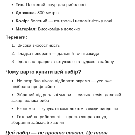
Тип:
Плетений шнур для риболовлі
Довжина:
300 метрів
Колір:
Зелений — контроль і непомітність у воді
Матеріал:
Високоміцне волокно
Переваги:
Висока зносостійкість
Гладка поверхня — дальні й точні закиди
Ідеально працює з котушкою та вудкою з набору
Чому варто купити цей набір?
Не потрібно нічого підбирати окремо — усе вже
підібрано професійно
Зібраний під реальні умови — сильна течія, далекий
закид, велика риба
Економія — купувати комплектом завжди вигідніше
Готовий до риболовлі — просто заправ шнур,
збирання займає 5 хвилин
Цей набір — не просто снасті. Це твоя