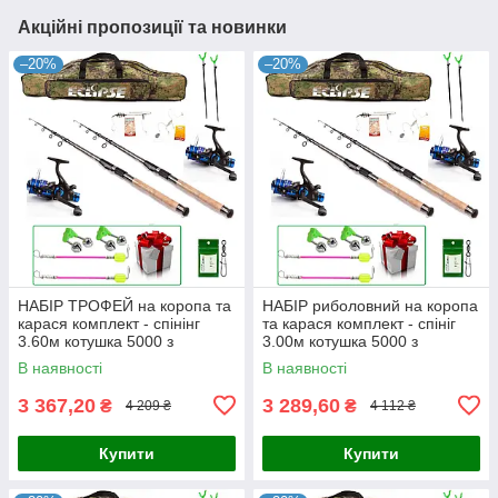
Акційні пропозиції та новинки
–20%
–20%
НАБІР ТРОФЕЙ на коропа та
НАБІР риболовний на коропа
карася комплект - спінінг
та карася комплект - спініг
3.60м котушка 5000 з
3.00м котушка 5000 з
бейтраннером
бейтраннером
В наявності
В наявності
3 367,20
3 289,60
₴
₴
4 209 ₴
4 112 ₴
Купити
Купити