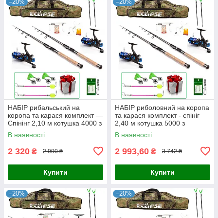
–20%
–20%
НАБІР рибальський на
НАБІР риболовний на коропа
коропа та карася комплект —
та карася комплект - спініг
Спінінг 2,10 м котушка 4000 з
2,40 м котушка 5000 з
бейтранером
бейтраннером
В наявності
В наявності
2 320
2 993,60
₴
₴
2 900 ₴
3 742 ₴
Купити
Купити
–20%
–20%