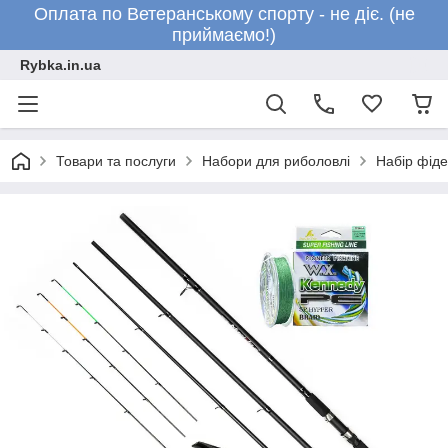
Оплата по Ветеранському спорту - не діє. (не
приймаємо!)
Rybka.in.ua
Товари та послуги
Набори для риболовлі
Набір фід