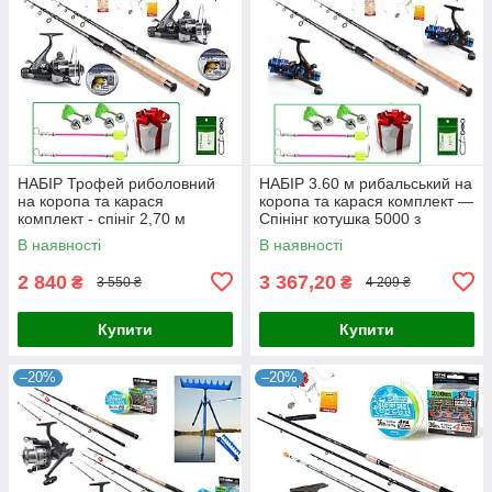
НАБІР Трофей риболовний
НАБІР 3.60 м рибальський на
на коропа та карася
коропа та карася комплект —
комплект - спініг 2,70 м
Спінінг котушка 5000 з
котушка 5000 з
бейтранером
В наявності
В наявності
бейтраннером
2 840
3 367,20
₴
₴
3 550 ₴
4 209 ₴
Купити
Купити
–20%
–20%