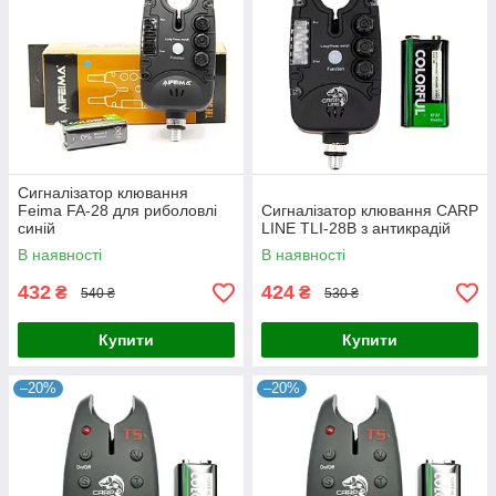
Сигналізатор клювання
Feima FA-28 для риболовлі
Сигналізатор клювання CARP
синій
LINE TLI-28B з антикрадій
В наявності
В наявності
432
424
₴
₴
540 ₴
530 ₴
Купити
Купити
–20%
–20%