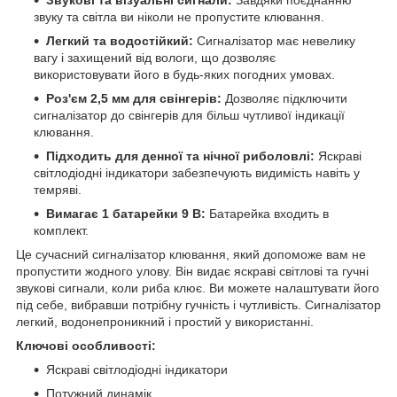
звуку та світла ви ніколи не пропустите клювання.
Легкий та водостійкий:
Сигналізатор має невелику
вагу і захищений від вологи, що дозволяє
використовувати його в будь-яких погодних умовах.
Роз'єм 2,5 мм для свінгерів:
Дозволяє підключити
сигналізатор до свінгерів для більш чутливої індикації
клювання.
Підходить для денної та нічної риболовлі:
Яскраві
світлодіодні індикатори забезпечують видимість навіть у
темряві.
Вимагає 1 батарейки 9 В:
Батарейка входить в
комплект.
Це сучасний сигналізатор клювання, який допоможе вам не
пропустити жодного улову. Він видає яскраві світлові та гучні
звукові сигнали, коли риба клює. Ви можете налаштувати його
під себе, вибравши потрібну гучність і чутливість. Сигналізатор
легкий, водонепроникний і простий у використанні.
Ключові особливості:
Яскраві світлодіодні індикатори
Потужний динамік