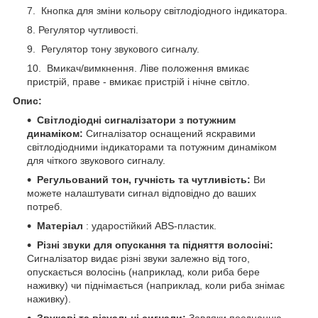
Кнопка для зміни кольору світлодіодного індикатора.
Регулятор чутливості.
Регулятор тону звукового сигналу.
Вмикач/вимкнення. Ліве положення вмикає
пристрій, праве - вмикає пристрій і нічне світло.
Опис:
Світлодіодні сигналізатори з потужним
динаміком:
Сигналізатор оснащений яскравими
світлодіодними індикаторами та потужним динаміком
для чіткого звукового сигналу.
Регульований тон, гучність та чутливість:
Ви
можете налаштувати сигнал відповідно до ваших
потреб.
Матеріал
: ударостійкий ABS-пластик.
Різні звуки для опускання та підняття волосіні:
Сигналізатор видає різні звуки залежно від того,
опускається волосінь (наприклад, коли риба бере
наживку) чи піднімається (наприклад, коли риба знімає
наживку).
Звукові та візуальні сигнали:
Завдяки поєднанню