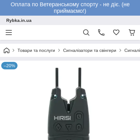
Оплата по Ветеранському спорту - не діє. (не
приймаємо!)
Rybka.in.ua
Товари та послуги
Сигналізатори та свінгери
Сигналі
–20%