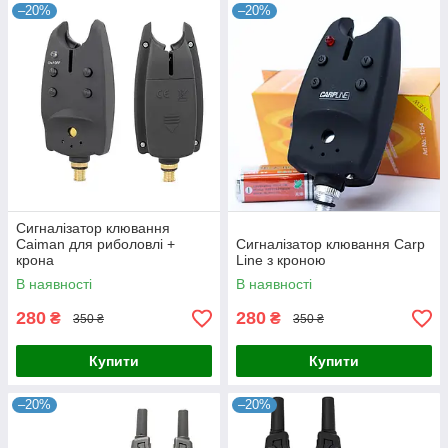
–20%
–20%
Сигналізатор клювання
Caiman для риболовлі +
Сигналізатор клювання Carp
крона
Line з кроною
В наявності
В наявності
280
280
₴
₴
350 ₴
350 ₴
Купити
Купити
–20%
–20%