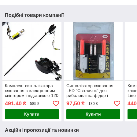
Подібні товари компанії
Комплект сигналізатора
Сигналізатор клювання
Комп
клювання з електронним
LED "Світлячок" для
клюв
свінгером і підставкою 120
риболовлі на фідер і
Line
см Rumpol 32009 для
донку
491,40
97,50
440
₴
₴
585 ₴
130 ₴
риболовлі
Купити
Купити
Акційні пропозиції та новинки