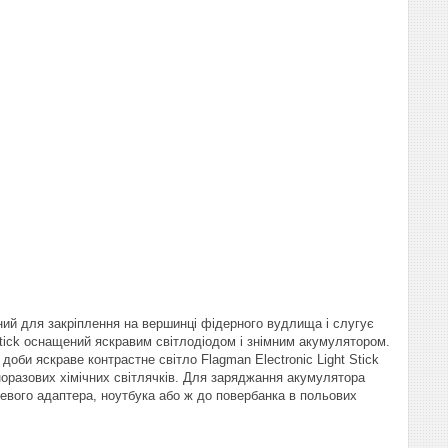
чений для закріплення на вершинці фідерного вудлища і слугує
Stick оснащений яскравим світлодіодом і знімним акумулятором.
оби яскраве контрастне світло Flagman Electronic Light Stick
дноразових хімічних світлячків. Для заряджання акумулятора
евого адаптера, ноутбука або ж до повербанка в польових