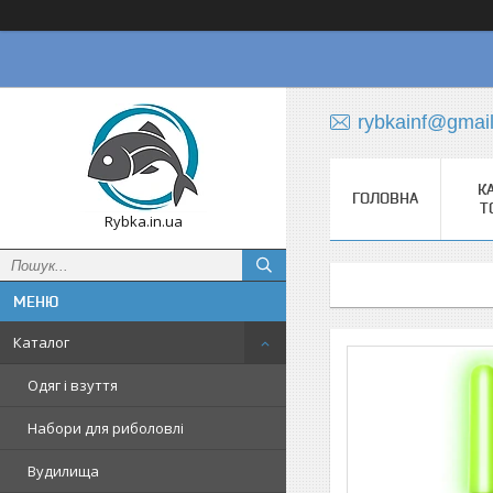
rybkainf@gmai
К
ГОЛОВНА
Т
Rybka.in.ua
Каталог
Одяг і взуття
Набори для риболовлі
Вудилища