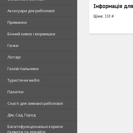
Інформація дл
Аксесуари для риболовлі
Ціна:
118 ₴
Приманки
Бічний кивок і мормишки
Гачки
Ліхтарі
Газові пальники
Туристичні меблі
Палатки
Снасті для зимової риболовлі
Дім, Сад, Город
Багатофункціональні корисні
ґаджети та девайси