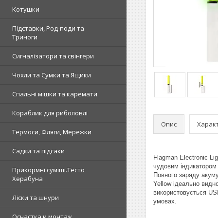
Котушки
Підставки, Род-поди та
Триноги
Сигналізатори та свінгери
Чохли та Сумки та Ящики
Спальні мішки та каремати
Кораблик для риболовлі
Опис
Харак
Термоси, Фляги, Мережки
Садки та підсаки
Flagman Electronic Li
чудовим індикатором 
Прикормні суміші.Тесто
Повного заряду акуму
Херабуна
Yellow ідеально видн
використовується USB
Ліски та шнури
умовах.
Оснастка и монтаж