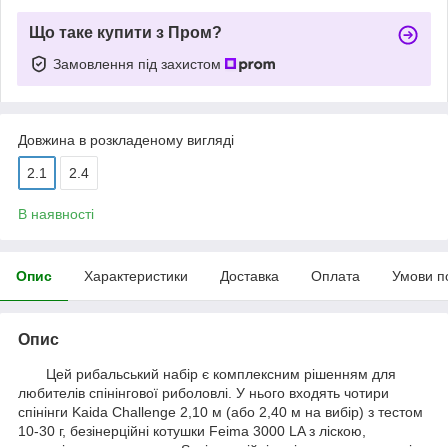
Що таке купити з Пром?
Замовлення під захистом
Довжина в розкладеному вигляді
2.1
2.4
В наявності
Опис
Характеристики
Доставка
Оплата
Умови п
Опис
Цей рибальський набір є комплексним рішенням для
любителів спінінгової риболовлі. У нього входять чотири
спінінги Kaida Challenge 2,10 м (або 2,40 м на вибір) з тестом
10-30 г, безінерційні котушки Feima 3000 LA з ліскою,