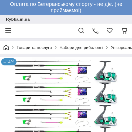
Оплата по Ветеранському спорту - не діє. (не
приймаємо!)
Rybka.in.ua
Товари та послуги
Набори для риболовлі
Універсаль
–14%