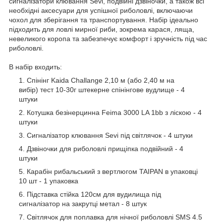
сигналізатори клювання Sevi, подвійні дзвіночки, а також всі
необхідні аксесуари для успішної риболовлі, включаючи
чохол для зберігання та транспортування. Набір ідеально
підходить для ловлі мирної риби, зокрема карася, ляща,
невеликого коропа та забезпечує комфорт і зручність під час
риболовлі.
В набір входить:
Спінінг Kaida Challange 2,10 м (або 2,40 м на
вибір) тест 10-30г штекерне спінінгове вудлище - 4
штуки
Котушка безінерцинна Feima 3000 LA 1bb з ліскою - 4
штуки
Сигналізатор клювання Sevi під світлячок - 4 штуки
Дзвіночки для риболовлі прищіпка подвійний - 4
штуки
Карабін рибальський з вертлюгом TAIPAN в упаковці
10 шт - 1 упаковка
Підставка стійка 120см для вудилища під
сигналізатор на закрутці метал - 8 штук
Світлячок для поплавка для нічної риболовлі SMS 4.5