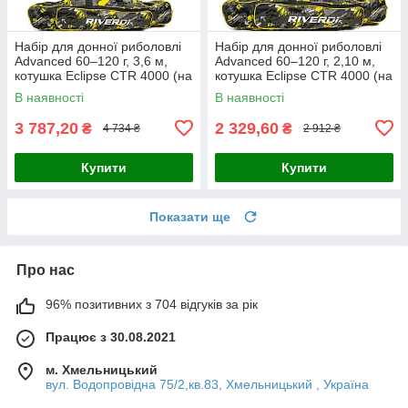
Набір для донної риболовлі
Набір для донної риболовлі
Advanced 60–120 г, 3,6 м,
Advanced 60–120 г, 2,10 м,
котушка Eclipse CTR 4000 (на
котушка Eclipse CTR 4000 (на
3 вудилища)
2 вудилища)
В наявності
В наявності
3 787,20
2 329,60
₴
₴
4 734 ₴
2 912 ₴
Купити
Купити
Показати ще
Про нас
96% позитивних з 704 відгуків за рік
Працює з 30.08.2021
м. Хмельницький
вул. Водопровідна 75/2,кв.83, Хмельницький , Україна