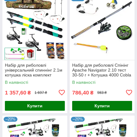
Набір для риболовлі
Набір для риболовлі Спінінг
універсальний спиннінг 2.1м
Apache Navigator 2.10 тест
котушка ліска комплект
30-50 г + Котушка 4000 Cobla
готовий
з ліскою + оснастка
В наявності
В наявності
1 357,60
786,40
₴
₴
1 697 ₴
983 ₴
Купити
Купити
–20%
–20%