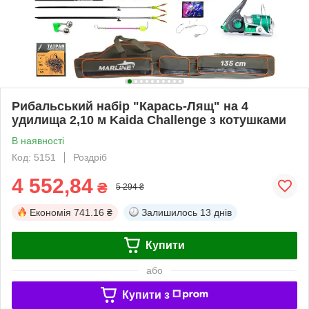
Рибальський набір "Карась-Лящ" на 4
удилища 2,10 м Kaida Challenge з котушками
В наявності
Код: 5151
Роздріб
4 552,84
₴
5 294 ₴
Економія
741.16 ₴
Залишилось
13 днів
Купити
або
Купити з