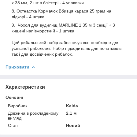
х 38 мм, 2 шт в блістері - 4 упаковки
Остнастка Кормачок Вбивця карася 25 грам на
лідкорі - 4 штуки
Чохол для вудилищ MARLINE 1.35 м 3 секції + 3
кишені напівжорсткий - 1 штука
Цей рибальський набір забезпечує все необхідне для
успішної риболовлі. Набір підходить як для початківців,
так і для досвідчених рибалок.
Приховати
Характеристики
Основні
Виробник
Kaida
Довжина в розкладеному
2.1 м
вигляді
Стан
Новий