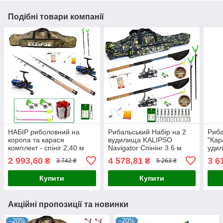
Подібні товари компанії
НАБІР риболовний на
Рибальський Набір на 2
Риба
коропа та карася
вудилища KALIPSO
"Кар
комплект - спініг 2,40 м
Navigator Спінінг 3.6 м
удил
котушка 5000 з
Котушка Feima Чохол
Chal
2 993,60
4 578,81
3 6
₴
₴
3 742 ₴
5 263 ₴
бейтраннером
Підставки Лісочка
Оснащення
Купити
Купити
Акційні пропозиції та новинки
–20%
–20%