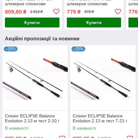
штекерне спінінгове
штекерне спінінгове
штек
вудилище
вудлище
вуд
809,60
776
776
₴
₴
1 012 ₴
970 ₴
Купити
Купити
Акційні пропозиції та новинки
–25%
–25%
Спінінг ECLIPSE Balance
Спінінг ECLIPSE Balance
Evolution 2.13 м тест 2-10 г
Evolution 2.13 м тест 7-21 г
В наявності
В наявності