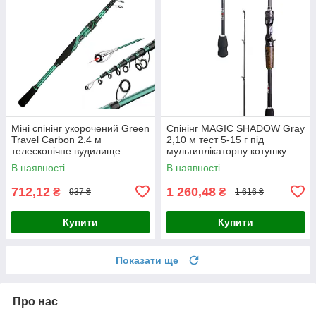
Міні спінінг укорочений Green
Спінінг MAGIC SHADOW Gray
Travel Carbon 2.4 м
2,10 м тест 5-15 г під
телескопічне вудилище
мультиплікаторну котушку
В наявності
В наявності
712,12
1 260,48
₴
₴
937 ₴
1 616 ₴
Купити
Купити
Показати ще
Про нас