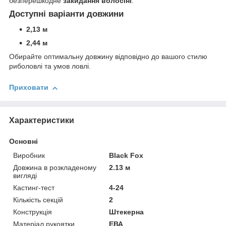
безперешкодне
закидання волосіні
.
Доступні варіанти довжини
2,13 м
2,44 м
Обирайте оптимальну довжину відповідно до вашого стилю
риболовлі та умов ловлі.
Приховати
Характеристики
Основні
Виробник
Black Fox
Довжина в розкладеному
2.13 м
вигляді
Кастинг-тест
4-24
Кількість секцій
2
Конструкція
Штекерна
Матеріал рукоятки
ЕВА