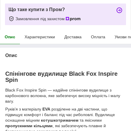
Що таке купити з Пром?
Замовлення під захистом
Опис
Характеристики
Доставка
Оплата
Умови п
Опис
Спінінгове вудилище Black Fox Inspire
Spin
Black Fox Inspire Spin — надійне спінінгове вудилище з
карбонового волокна, яке забезпечує високу міцність і малу
вагу.
Руків’я з матеріалу
EVA
розділене на дві частини, що
підвищує комфорт і баланс під час риболовлі. Вудилище
оснащене міцним
котушкотримачем
та якісними
пропускними кільцями
, які забезпечують плавне й