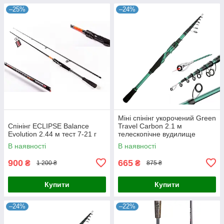
–25%
–24%
Міні спінінг укорочений Green
Спінінг ECLIPSE Balance
Travel Carbon 2.1 м
Evolution 2.44 м тест 7-21 г
телескопічне вудилище
В наявності
В наявності
900
665
₴
₴
1 200 ₴
875 ₴
Купити
Купити
–24%
–22%