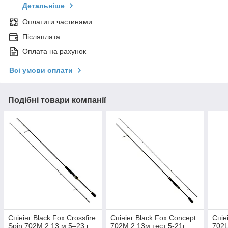
Детальніше
Оплатити частинами
Післяплата
Оплата на рахунок
Всі умови оплати
Подібні товари компанії
Спінінг Black Fox Crossfire
Спінінг Black Fox Concept
Спін
Spin 702M 2,13 м 5–23 г
702M 2.13м тест 5-21г
702L