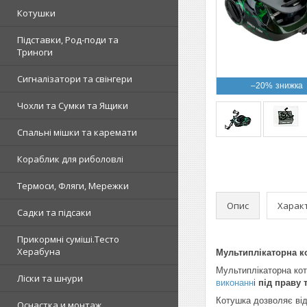
Котушки
Підставки, Род-поди та
Триноги
Сигналізатори та свінгери
–20%
Чохли та Сумки та Ящики
Спальні мішки та каремати
Кораблик для риболовлі
Термоси, Фляги, Мережки
Опис
Харак
Садки та підсаки
Прикормні суміші.Тесто
Херабуна
Мультиплікаторна к
Мультиплікаторна ко
Ліски та шнури
виконанн
і
під праву 
Котушка дозволяє від
Оснастка и монтаж