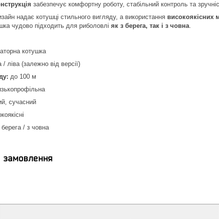
нструкція
забезпечує комфортну роботу, стабільний контроль та зручніст
зайн надає котушці стильного вигляду, а використання
високоякісних м
ушка чудово підходить для риболовлі
як з берега, так і з човна
.
аторна котушка
 / ліва (залежно від версії)
ду:
до 100 м
зькопрофільна
й, сучасний
коякісні
 берега / з човна
я замовлення