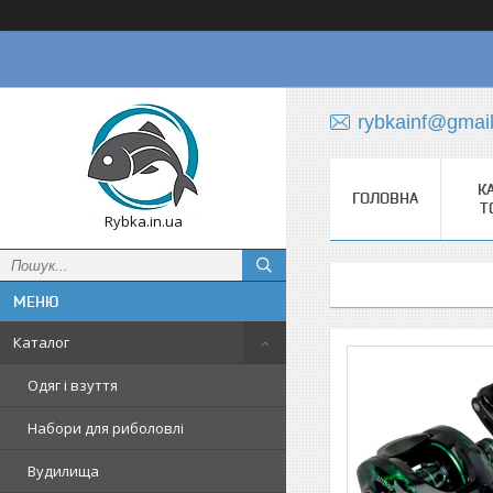
rybkainf@gmai
К
ГОЛОВНА
Т
Rybka.in.ua
Каталог
Одяг і взуття
Набори для риболовлі
Вудилища