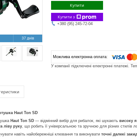
Купити
Купити з
+380 (95) 245-72-04
37 днів
У компанії підключені електронні платежі. Те
теристики
отушка Haut Ton SD
тушка
Haut Ton SD
— відмінний вибір для рибалок, які шукають
високу я
та ліву руку
, що робить її універсальною та зручною для різних стилів ло
чувати навіть найобережніші клювання та виконувати
точні далекі заки