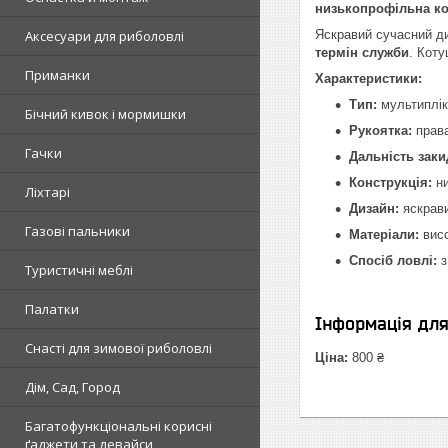
низькопрофільна ко
Аксесуари для риболовлі
Яскравий сучасний ди
термін служби
. Кот
Приманки
Характеристики:
Тип:
мультиплік
Бічний кивок і мормишки
Рукоятка:
права
Гачки
Дальність заки
Конструкція:
ни
Ліхтарі
Дизайн:
яскрави
Газові пальники
Матеріали:
висо
Спосіб ловлі:
з
Туристичні меблі
Палатки
Інформація дл
Снасті для зимової риболовлі
Ціна:
800 ₴
Дім, Сад, Город
Багатофункціональні корисні
ґаджети та девайси