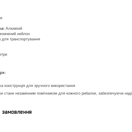
ne
ка:
Алюміній
езинений нейлон
 для транспортування
етри
ія:
а конструкція для зручного використання
и стане незамінним помічником для кожного рибалки, забезпечуючи надійн
я замовлення