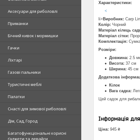
Характеристики:
Аксесуари для риболовлі
<
li>
Виробник:
Carp Li
Приманки
Колір:
Чорний
Матеріал кілець сад
Бічний кивок і мормишки
Матеріал сітки:
Прор
Комплектація:
Сумка
Гачки
Розміри:
Довжина:
2.5 м
Ліхтарі
Висота:
37 см
Ширина:
45 см
Газові пальники
Додаткова інформац
Туристичні меблі
Кілок
Вага садка:
Легк
Палатки
Цей садок для рибалк
Снасті для зимової риболовлі
Інформація дл
Дім, Сад, Город
Ціна:
945 ₴
Багатофункціональні корисні
ґаджети та девайси