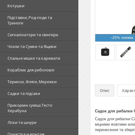
Котушки
Підставки, Род-поди та
Триноги
Сигналізатори та свінгери
–25%
Чохли та Сумки та Ящики
Спальні мішки та каремати
Кораблик для риболовлі
Термоси, Фляги, Мережки
Опис
Харак
Садки та підсаки
Прикормні суміші.Тесто
Херабуна
Садок для рибалки 
Садок для рибалки Ca
Ліски та шнури
міцними жовтими алю
перенесення та збері
Оснастка и монтаж