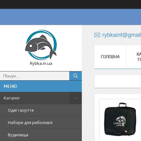
rybkainf@gmai
К
ГОЛОВНА
Т
Rybka.in.ua
Каталог
Одяг і взуття
Набори для риболовлі
Вудилища