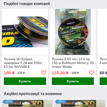
Подібні товари компанії
Лісочка 3D Eclipse
Лісочка 0.50 mm 19.6 kg
Лісо
невидима 0,28 мм 100m
150 м Bulldozer Mimicry 3D
Feima
13.5кг INVISIBLE
Green Weida
100
110,40
69
₴
₴
125 ₴
138 ₴
Купити
Купити
Акційні пропозиції та новинки
–25%
–25%