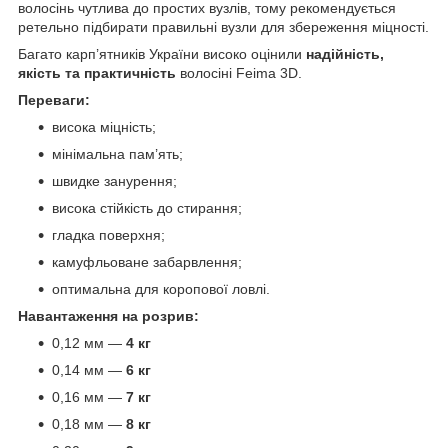
волосінь чутлива до простих вузлів, тому рекомендується
ретельно підбирати правильні вузли для збереження міцності.
Багато карп’ятників України високо оцінили
надійність,
якість та практичність
волосіні Feima 3D.
Переваги:
висока міцність;
мінімальна пам’ять;
швидке занурення;
висока стійкість до стирання;
гладка поверхня;
камуфльоване забарвлення;
оптимальна для коропової ловлі.
Навантаження на розрив:
0,12 мм —
4 кг
0,14 мм —
6 кг
0,16 мм —
7 кг
0,18 мм —
8 кг