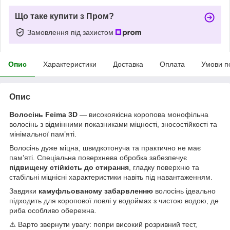
Що таке купити з Пром?
Замовлення під захистом
Опис
Характеристики
Доставка
Оплата
Умови п
Опис
Волосінь Feima 3D
— високоякісна коропова монофільна
волосінь з відмінними показниками міцності, зносостійкості та
мінімальної пам’яті.
Волосінь дуже міцна, швидкотонуча та практично не має
пам’яті. Спеціальна поверхнева обробка забезпечує
підвищену стійкість до стирання
, гладку поверхню та
стабільні міцнісні характеристики навіть під навантаженням.
Завдяки
камуфльованому забарвленню
волосінь ідеально
підходить для коропової ловлі у водоймах з чистою водою, де
риба особливо обережна.
⚠️ Варто звернути увагу: попри високий розривний тест,