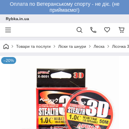
Оплата по Ветеранському спорту - не діє. (не
приймаємо!)
Rybka.in.ua
Товари та послуги
Ліски та шнури
Леска
Лісочка 3
–20%