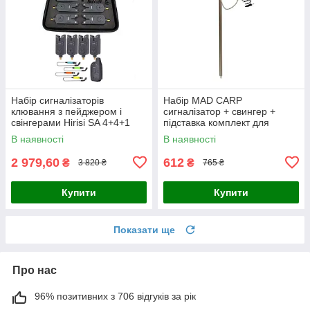
Набір сигналізаторів
Набір MAD CARP
клювання з пейджером і
сигналізатор + свингер +
свінгерами Hirisi SA 4+4+1
підставка комплект для
коропової риболовлі
В наявності
В наявності
2 979,60
612
₴
₴
3 820 ₴
765 ₴
Купити
Купити
Показати ще
Про нас
96% позитивних з 706 відгуків за рік