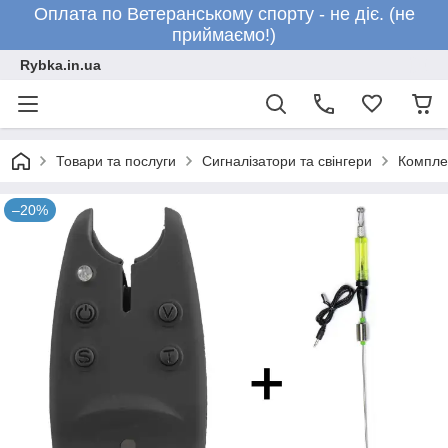
Оплата по Ветеранському спорту - не діє. (не
приймаємо!)
Rybka.in.ua
Товари та послуги
Сигналізатори та свінгери
Комплек
–20%