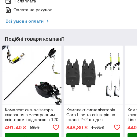
Післяплата
Оплата на рахунок
Всі умови оплати
Подібні товари компанії
Комплект сигналізатора
Комплект сигналізаторів
Комп
клювання з електронним
Carp Line та свінгерів на
клюв
свінгером і підставкою 120
штанзі 2+2 шт для
Line
см Rumpol 32009 для
риболовлі
491,40
848,80
440
₴
₴
585 ₴
1 061 ₴
риболовлі