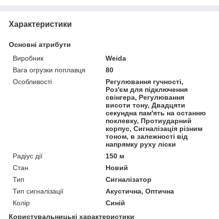
Характеристики
Основні атрибути
Виробник
Weida
Вага огрузки поплавця
80
Особливості
Регулювання гучності,
Роз'єм для підключення
свінгера, Регулювання
висоти тону, Двадцяти
секундна пам'ять на останню
поклевку, Протиударний
корпус, Сигналізація різним
тоном, в залежності від
напрямку руху ліски
Радіус дії
150 м
Стан
Новий
Тип
Сигналізатор
Тип сигналізації
Акустична, Оптична
Колір
Синій
Користувальницькі характеристики