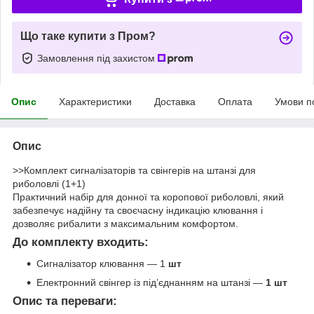
Що таке купити з Пром?
Замовлення під захистом
Опис
Характеристики
Доставка
Оплата
Умови п
Опис
>>Комплект сигналізаторів та свінгерів на штанзі для
риболовлі (1+1)
Практичний набір для донної та коропової риболовлі, який
забезпечує надійну та своєчасну індикацію клювання і
дозволяє рибалити з максимальним комфортом.
До комплекту входить:
Сигналізатор клювання — 1
шт
Електронний свінгер із під’єднанням на штанзі —
1 шт
Опис та переваги: