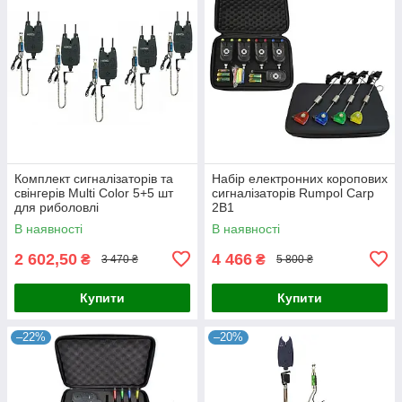
Комплект сигналізаторів та
Набір електронних коропових
свінгерів Multi Color 5+5 шт
сигналізаторів Rumpol Carp
для риболовлі
2В1
В наявності
В наявності
2 602,50
4 466
₴
₴
3 470 ₴
5 800 ₴
Купити
Купити
–22%
–20%