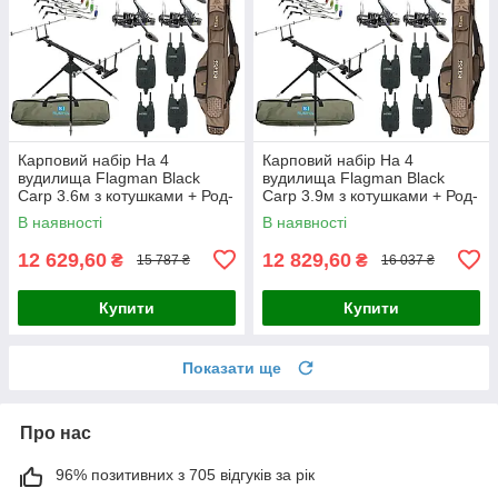
Карповий набір На 4
Карповий набір На 4
вудилища Flagman Black
вудилища Flagman Black
Carp 3.6м з котушками + Род-
Carp 3.9м з котушками + Род-
под + Сигназатори + Чохол
под + Сигназатори + Чохол
В наявності
В наявності
12 629,60
12 829,60
₴
₴
15 787 ₴
16 037 ₴
Купити
Купити
Показати ще
Про нас
96% позитивних з 705 відгуків за рік