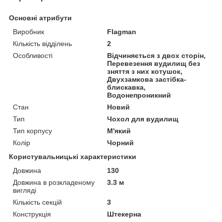
Основні атрибути
Виробник
Flagman
Кількість відділень
2
Особливості
Відчиняється з двох сторін,
Перевезення вудилищ без
зняття з них котушок,
Двухзамкова застібка-
блискавка,
Водонепроникний
Стан
Новий
Тип
Чохол для вудилищ
Тип корпусу
М'який
Колір
Чорний
Користувальницькі характеристики
Довжина
130
Довжина в розкладеному
3.3 м
вигляді
Кількість секцій
3
Конструкція
Штекерна