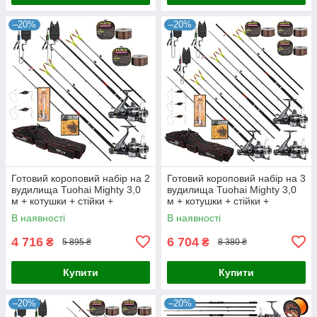
–20%
–20%
Готовий короповий набір на 2
Готовий короповий набір на 3
вудилища Tuohai Mighty 3,0
вудилища Tuohai Mighty 3,0
м + котушки + стійки +
м + котушки + стійки +
свінгери + сигналізатори +
свінгери + сигналізатори +
В наявності
В наявності
ліска + чохол
ліска + чохол
4 716
6 704
₴
₴
5 895 ₴
8 380 ₴
Купити
Купити
–20%
–20%