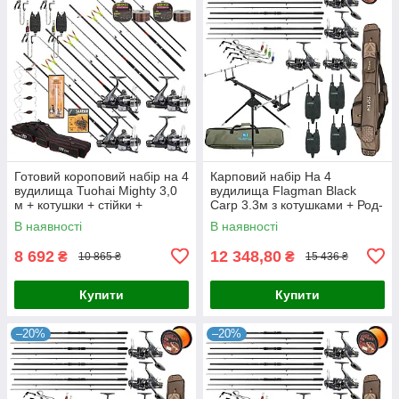
Готовий короповий набір на 4
Карповий набір На 4
вудилища Tuohai Mighty 3,0
вудилища Flagman Black
м + котушки + стійки +
Carp 3.3м з котушками + Род-
свінгери + сигналізатори +
под + Сигназатори + Чохол
В наявності
В наявності
ліска + чохол
8 692
12 348,80
₴
₴
10 865 ₴
15 436 ₴
Купити
Купити
–20%
–20%