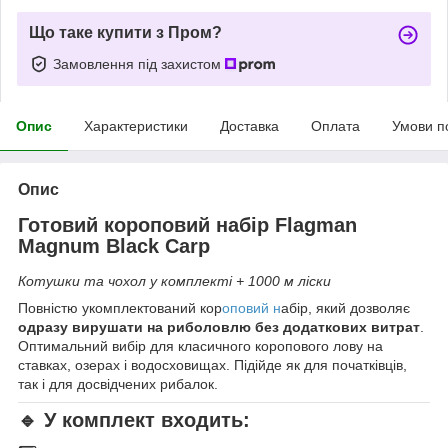
Що таке купити з Пром?
Замовлення під захистом
Опис
Характеристики
Доставка
Оплата
Умови п
Опис
Готовий короповий набір
Flagman
Magnum Black Carp
Котушки та чохол у комплекті + 1000 м ліски
Повністю укомплектований кор
оповий н
абір, який дозволяє
одразу вирушати на риболовлю без додаткових витрат
.
Оптимальний вибір для класичного коропового лову на
ставках, озерах і водосховищах. Підійде як для початківців,
так і для досвідчених рибалок.
🔹 У комплект входить: