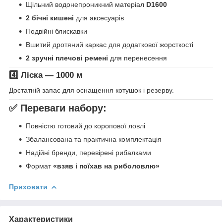
Щільний водонепроникний матеріал
D1600
2 бічні кишені
для аксесуарів
Подвійні блискавки
Вшитий дротяний каркас для додаткової жорсткості
2 зручні плечові ремені
для перенесення
4️⃣ Ліска — 1000 м
Достатній запас для оснащення котушок і резерву.
✅ Переваги набору:
Повністю готовий до коропової ловлі
Збалансована та практична комплектація
Надійні бренди, перевірені рибалками
Формат
«взяв і поїхав на риболовлю»
Приховати
Характеристики