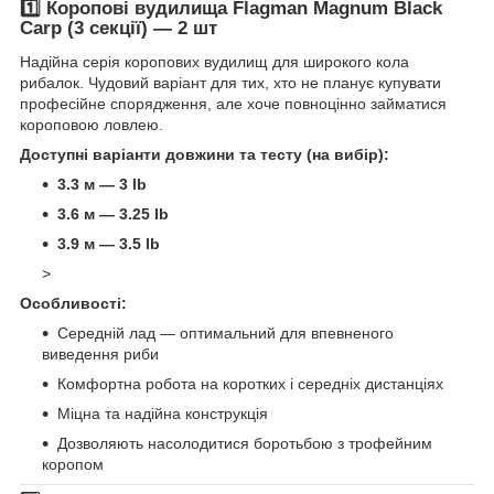
1️⃣ Коропові вудилища Flagman Magnum Black
Carp (3 секції)
—
2 шт
Надійна серія коропових вудилищ для широкого кола
рибалок. Чудовий варіант для тих, хто не планує купувати
професійне спорядження, але хоче повноцінно займатися
короповою ловлею.
Доступні варіанти довжини та тесту (на вибір):
3.3 м — 3 lb
3.6 м — 3.25 lb
3.9 м — 3.5 lb
>
Особливості:
Середній лад — оптимальний для впевненого
виведення риби
Комфортна робота на коротких і середніх дистанціях
Міцна та надійна конструкція
Дозволяють насолодитися боротьбою з трофейним
коропом