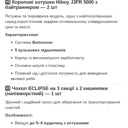
2️⃣ Коропові котушки Hiboy J3FR 5000 з
байтраннером
—
2 шт
Потужна та перевірена модель, одна з найпопулярніших
серед короп’ятників завдяки оптимальному співвідношенню
ціни та якості.
Характеристики:
Система
Baitrunner
5 кулькових підшипників
Корпус із високоміцного карбопласту
Основна шпуля з пластику
Плавний хід і достатня потужність для виведення
великої риби
3️⃣ Чохол ECLIPSE на 3 секції з 2 кишенями
(напівжорсткий)
—
1 шт
Зручний і надійний чохол для зберігання та транспортування
снастей.
Особливості:
Вміщує
до 5–6 вудилищ з котушками