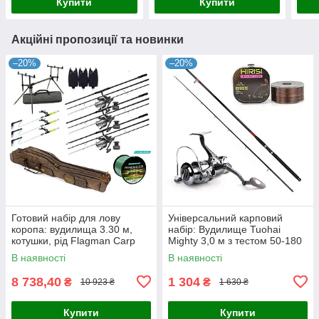
Купити
Купити
Акційні пропозиції та новинки
–20%
–20%
Готовий набір для лову
Універсальний карповий
коропа: вудилища 3.30 м,
набір: Вудилище Tuohai
котушки, рід Flagman Carp
Mighty 3,0 м з тестом 50-180
Pro
грам + котушка Hiboy + ліска
В наявності
В наявності
8 738,40
1 304
₴
₴
10 923 ₴
1 630 ₴
Купити
Купити