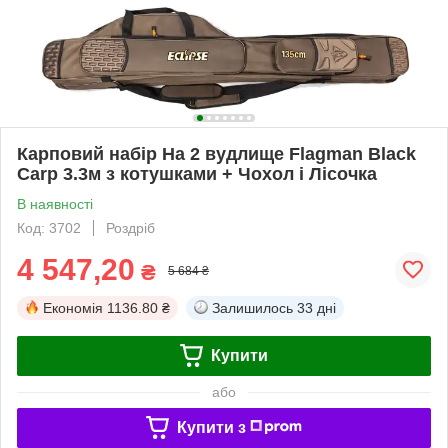
Карповий набір На 2 вудлище Flagman Black
Carp 3.3м з котушками + Чохол і Лісочка
В наявності
Код: 3702
Роздріб
4 547,20
₴
5 684 ₴
Економія
1136.80 ₴
Залишилось
33 дні
Купити
або
Купити з