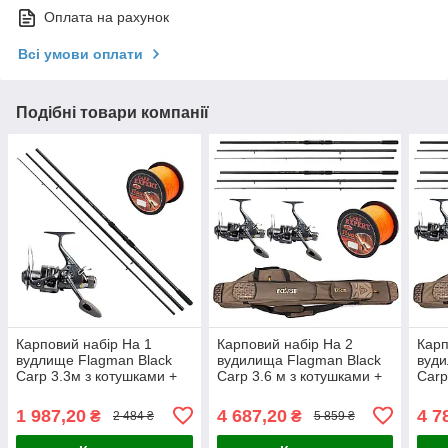
Оплата на рахунок
Всі умови оплати
Подібні товари компанії
Карповий набір На 1
Карповий набір На 2
Карп
вудлище Flagman Black
вудилища Flagman Black
вуди
Carp 3.3м з котушками +
Carp 3.6 м з котушками +
Carp
Лісочка
Чохол і Лісочка
Чохо
1 987,20
4 687,20
4 7
₴
₴
2 484 ₴
5 859 ₴