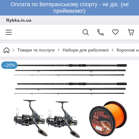
Оплата по Ветеранському спорту - не діє. (не
приймаємо!)
Rybka.in.ua
Товари та послуги
Набори для риболовлі
Коропові 
–20%