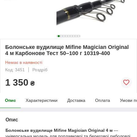
Болонське вудилище Mifine Magician Original
4 м Карбонове Тест 50–100 г 10319-400
Немає в наявності
Код: 3451
Роздріб
1 350
₴
Опис
Характеристики
Доставка
Оплата
Умови п
Опис
Болонське вудилище Mifine Magician Original 4 м
—
універсальна модель для поплавкової та берегової риболовлі,