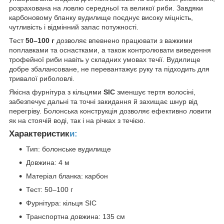
розрахована на ловлю середньої та великої риби. Завдяки
карбоновому бланку вудилище поєднує високу міцність,
чутливість і відмінний запас потужності.
Тест
50–100 г
дозволяє впевнено працювати з важкими
поплавками та оснастками, а також контролювати виведення
трофейної риби навіть у складних умовах течії. Вудилище
добре збалансоване, не перевантажує руку та підходить для
тривалої риболовлі.
Якісна фурнітура з кільцями
SIC
зменшує тертя волосіні,
забезпечує дальні та точні закидання й захищає шнур від
перегріву. Болонська конструкція дозволяє ефективно ловити
як на стоячій воді, так і на річках з течією.
Характеристик
и:
Тип: болонське вудилище
Довжина: 4 м
Матеріал бланка: карбон
Тест: 50–100 г
Фурнітура: кільця SIC
Транспортна довжина: 135 см