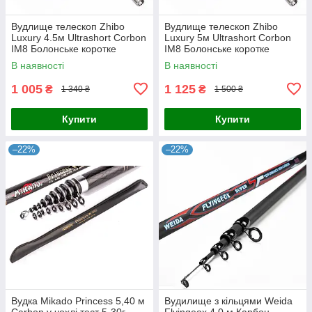
Вудлище телескоп Zhibo
Вудлище телескоп Zhibo
Luxury 4.5м Ultrashort Corbon
Luxury 5м Ultrashort Corbon
IM8 Болонське коротке
IM8 Болонське коротке
вудлище 58см
вудлище 60см
В наявності
В наявності
1 005
1 125
₴
₴
1 340 ₴
1 500 ₴
Купити
Купити
–22%
–22%
Вудка Mikado Princess 5,40 м
Вудилище з кільцями Weida
Carbon у чохлі тест 5-30г
Flyingeox 4.0 м Карбон