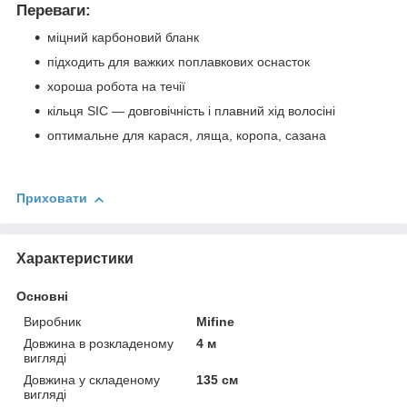
Переваги:
міцний карбоновий бланк
підходить для важких поплавкових оснасток
хороша робота на течії
кільця SIC — довговічність і плавний хід волосіні
оптимальне для карася, ляща, коропа, сазана
Приховати
Характеристики
Основні
Виробник
Mifine
Довжина в розкладеному
4 м
вигляді
Довжина у складеному
135 см
вигляді