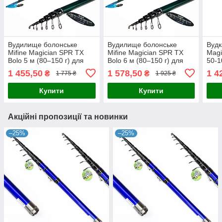
Вудилище болонське
Вудилище болонське
Вудк
Mifine Magician SPR TX
Mifine Magician SPR TX
Magi
Bolo 5 м (80–150 г) для
Bolo 6 м (80–150 г) для
50-1
бокового кивка 403-500
ловлі з боковим кивком
кивк
1 455,50
1 578,50
1 4
₴
₴
1 775 ₴
1 925 ₴
403-600
Купити
Купити
Акційні пропозиції та новинки
–25%
–25%