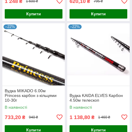
1 248
620,10
₴
₴
1 600 ₴
795 ₴
Купити
Купити
–22%
–22%
Вудка MIKADO 6.00м
Princess карбон з кільцями
Вудка KAIDA ELVES Карбон
10-30г
4.50м телескоп
В наявності
В наявності
733,20
1 138,80
₴
₴
940 ₴
1 460 ₴
Купити
Купити