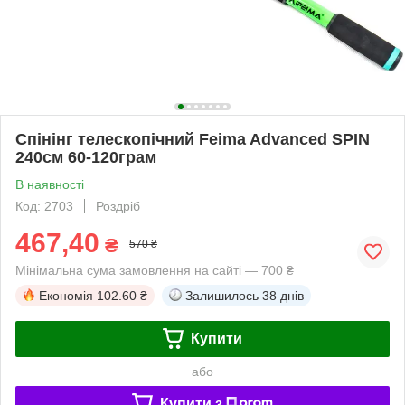
Спінінг телескопічний Feima Advanced SPIN
240см 60-120грам
В наявності
Код: 2703
Роздріб
467,40
₴
570 ₴
Мінімальна сума замовлення на сайті — 700 ₴
Економія
102.60 ₴
Залишилось
38 днів
Купити
або
Купити з