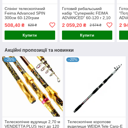
Спінінг телескопічний
Готовий рибальський
Гото
Feima Advanced SPIN
набір "Суперкейс FEIMA
"Пот
300см 60-120грам
ADVANCED" 60-120 г 2,10
ADVA
м Котушка Кобра 4000 та
м Ко
508,40
2 059,20
2 9
₴
₴
620 ₴
2 574 ₴
аксесуари
аксе
Купити
Купити
Акційні пропозиції та новинки
–25%
–20%
Телескопічне вудлище 2,70 м
Телескопічне коропове
VENDETTA PLUS тест до 120
вудилище WEIDA Tele Carp-E