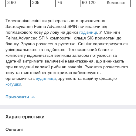
3.60
305
76
60-120
Композит
Телескопічні спінінги універсального призначення.
Застосування Feima Advanced SPIN починаючи від
поплавкового лову до лову на донки
годівниці
. У. Спінінги
Feima Advanced SPIN композитні, кільця SiC примотані до
бланку. Зручна рознесена рукоятка. Спінінг характеризується
універсальністю та надійністю. Телескопічний бланк із
композиту відрізняється великим запасом потужності та
здатний витримати величезні навантаження, що виникають
при виведенні великої риби чи зачепів. Рукоятка рознесеного
типу та гвинтовий катушкотримач забезпечують
ергономічність
вудилища
, зручність та надійну фіксацію
котушки
.
Приховати
Характеристики
Основні