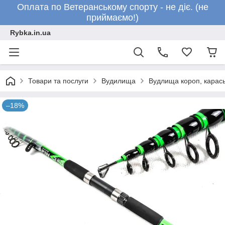
Оплата по Ветеранському спорту - не діє. (не
приймаємо!)
Rybka.in.ua
Товари та послуги
Вудилища
Вудлища короп, карась
–18%