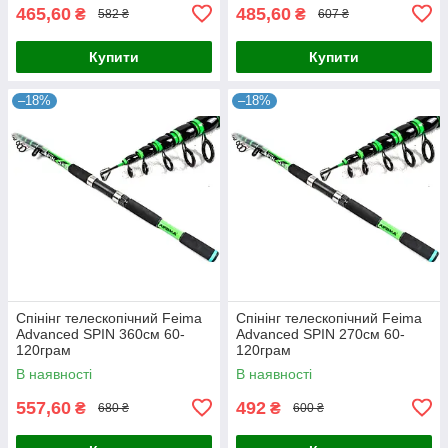
465,60
485,60
₴
₴
582 ₴
607 ₴
Купити
Купити
–18%
–18%
Спінінг телескопічний Feima
Спінінг телескопічний Feima
Advanced SPIN 360см 60-
Advanced SPIN 270см 60-
120грам
120грам
В наявності
В наявності
557,60
492
₴
₴
680 ₴
600 ₴