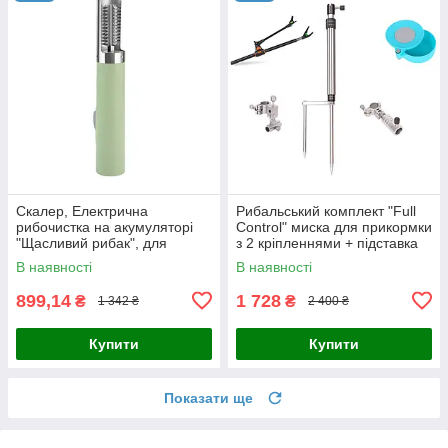
Скалер, Електрична
Рибальський комплект "Full
рибочистка на акумуляторі
Control" миска для прикормки
"Щасливий рибак", для
з 2 кріпленнями + підставка
чищення риби від луски,
під вудку 2.1 м
В наявності
В наявності
бездротова Оливковий
899,14
1 728
₴
₴
1 342 ₴
2 400 ₴
Купити
Купити
Показати ще