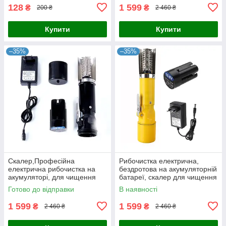
червона
128
1 599
₴
₴
200 ₴
2 460 ₴
Купити
Купити
–35%
–35%
Скалер,Професійна
Рибочистка електрична,
електрична рибочистка на
бездротова на акумуляторній
акумуляторі, для чищення
батареї, скалер для чищення
риби від луски, бездротова,
риби, жовта
Готово до відправки
В наявності
чорна
1 599
1 599
₴
₴
2 460 ₴
2 460 ₴