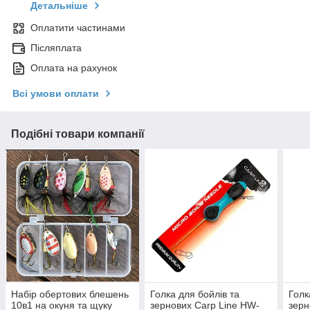
Детальніше
Оплатити частинами
Післяплата
Оплата на рахунок
Всі умови оплати
Подібні товари компанії
Набір обертових блешень
Голка для бойлів та
Голк
10в1 на окуня та щуку
зернових Carp Line HW-
зерн