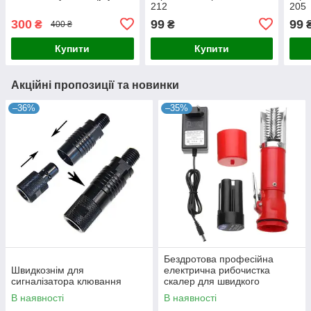
212
205
300
99
99
₴
₴
400 ₴
Купити
Купити
Акційні пропозиції та новинки
–36%
–35%
Бездротова професійна
Швидкознім для
електрична рибочистка
сигналізатора клювання
скалер для швидкого
видалення луски, на
В наявності
В наявності
акумуляторній батареї,