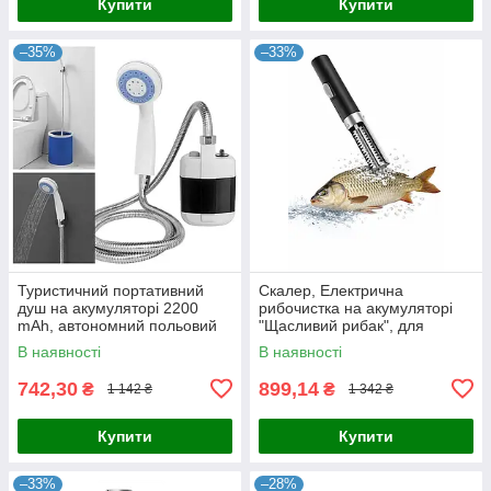
Купити
Купити
–35%
–33%
Туристичний портативний
Скалер, Електрична
душ на акумуляторі 2200
рибочистка на акумуляторі
mAh, автономний польовий
"Щасливий рибак", для
душ з помпою, USB-зарядка,
чищення риби від луски,
В наявності
В наявності
для кемпінгу, рибалки, дачі
бездротова Чорний
742,30
899,14
₴
₴
1 142 ₴
1 342 ₴
Купити
Купити
–33%
–28%