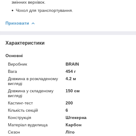
змінних верхівок.
Чохол для транспортування.
Приховати
Характеристики
Основні
Виробник
BRAIN
Вага
454 г
Довжина в розкладеному
4.2 м
вигляді
Довжина у складеному
150 см
вигляді
Кастинг-тест
200
Кількість секцій
6
Конструкція
Штекерна
Матеріал вудилища
Карбон
Сезон
Літо