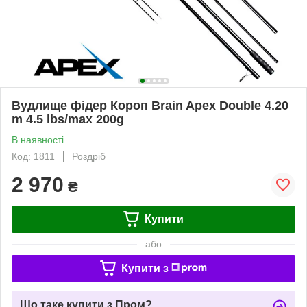
Вудлище фідер Короп Brain Apex Double 4.20
m 4.5 lbs/max 200g
В наявності
Код: 1811
Роздріб
2 970
₴
Купити
або
Купити з
Що таке купити з Пром?