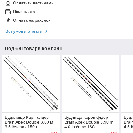
Оплатити частинами
Післяплата
Оплата на рахунок
Всі умови оплати
Подібні товари компанії
Вудилище Карп-фідер
Вудлище Короп фідер
Вуд
Brain Apex Double 3.60 м
Brain Apex Double 3.90 m
Brai
3.5 lbs/max 150 г
4.0 lbs/max 180g
4.5 