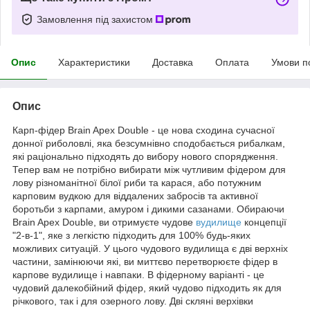
Замовлення під захистом
Опис
Характеристики
Доставка
Оплата
Умови п
Опис
Карп-фідер Brain Apex Double - це нова сходина сучасної
донної риболовлі, яка безсумнівно сподобається рибалкам,
які раціонально підходять до вибору нового спорядження.
Тепер вам не потрібно вибирати між чутливим фідером для
лову різноманітної білої риби та карася, або потужним
карповим вудкою для віддалених забросів та активної
боротьби з карпами, амуром і дикими сазанами. Обираючи
Brain Apex Double, ви отримуєте чудове
вудилище
концепції
"2-в-1", яке з легкістю підходить для 100% будь-яких
можливих ситуацій. У цього чудового вудилища є дві верхніх
частини, замінюючи які, ви миттєво перетворюєте фідер в
карпове вудилище і навпаки. В фідерному варіанті - це
чудовий далекобійний фідер, який чудово підходить як для
річкового, так і для озерного лову. Дві скляні верхівки