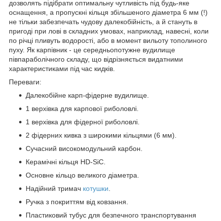
дозволять підібрати оптимальну чутливість під будь-яке
оснащення, а пропускні кільця збільшеного діаметра 6 мм (!)
не тільки забезпечать чудову далекобійність, а й стануть в
пригоді при лові в складних умовах, наприклад, навесні, коли
по річці пливуть водорості, або в момент вильоту тополиного
пуху. Як карпівник - це середньопотужне вудилище
півпараболічного складу, що відрізняється видатними
характеристиками під час кидків.
Переваги:
Далекобійне карп-фідерне вудилище.
1 верхівка для карпової риболовлі.
1 верхівка для фідерної риболовлі.
2 фідерних кивка з широкими кільцями (6 мм).
Сучасний високомодульний карбон.
Керамічні кільця HD-SiC.
Основне кільцо великого діаметра.
Надійний тримач
котушки
.
Ручка з покриттям від ковзання.
Пластиковий тубус для безпечного транспортування