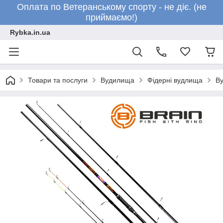
Оплата по Ветеранському спорту - не діє. (не
приймаємо!)
Rybka.in.ua
Товари та послуги
Вудилища
Фідерні вудлища
Ву