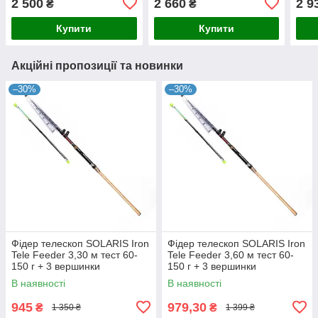
2 500
2 660
2 9
₴
₴
Купити
Купити
Акційні пропозиції та новинки
–30%
–30%
Фідер телескоп SOLARIS Iron
Фідер телескоп SOLARIS Iron
Tele Feeder 3,30 м тест 60-
Tele Feeder 3,60 м тест 60-
150 г + 3 вершинки
150 г + 3 вершинки
В наявності
В наявності
945
979,30
₴
₴
1 350 ₴
1 399 ₴