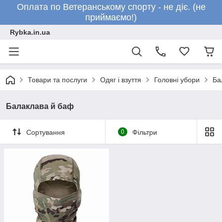
Оплата по Ветеранському спорту - не діє. (не
приймаємо!)
Rybka.in.ua
Товари та послуги
Одяг і взуття
Головні убори
Ба
Балаклава й баф
Сортування
0
Фільтри