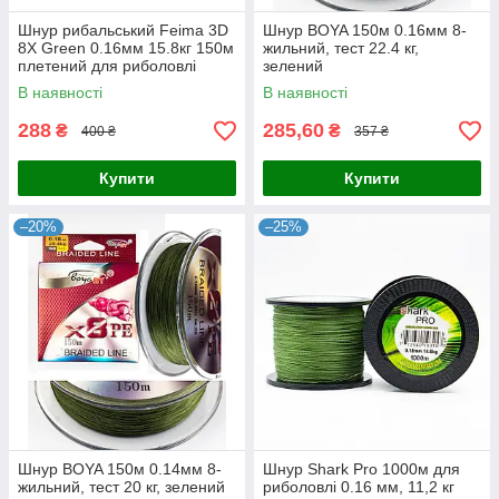
Шнур рибальський Feima 3D
Шнур BOYA 150м 0.16мм 8-
8X Green 0.16мм 15.8кг 150м
жильний, тест 22.4 кг,
плетений для риболовлі
зелений
В наявності
В наявності
288
285,60
₴
₴
400 ₴
357 ₴
Купити
Купити
–20%
–25%
Шнур BOYA 150м 0.14мм 8-
Шнур Shark Pro 1000м для
жильний, тест 20 кг, зелений
риболовлі 0.16 мм, 11,2 кг