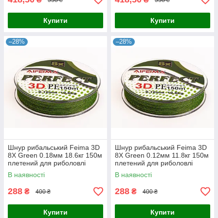
Купити
Купити
–28%
–28%
Шнур рибальський Feima 3D
Шнур рибальський Feima 3D
8X Green 0.18мм 18.6кг 150м
8X Green 0.12мм 11.8кг 150м
плетений для риболовлі
плетений для риболовлі
В наявності
В наявності
288
288
₴
₴
400 ₴
400 ₴
Купити
Купити