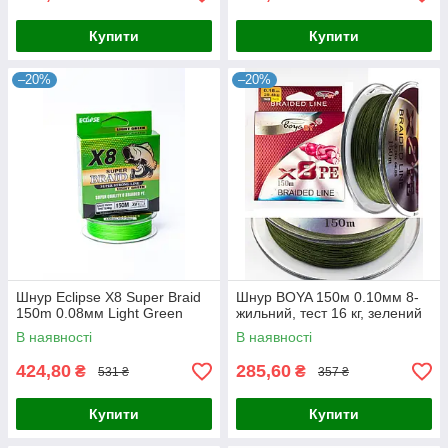
Купити
Купити
–20%
–20%
Шнур Eclipse X8 Super Braid
Шнур BOYA 150м 0.10мм 8-
150m 0.08мм Light Green
жильний, тест 16 кг, зелений
В наявності
В наявності
424,80
285,60
₴
₴
531 ₴
357 ₴
Купити
Купити