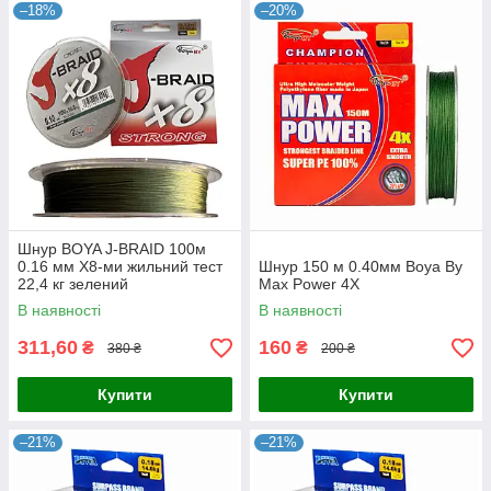
–18%
–20%
Шнур BOYA J-BRAID 100м
0.16 мм X8-ми жильний тест
Шнур 150 м 0.40мм Boya By
22,4 кг зелений
Max Power 4X
В наявності
В наявності
311,60
160
₴
₴
380 ₴
200 ₴
Купити
Купити
–21%
–21%