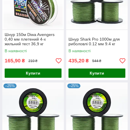
Шнур 150м Diwa Avengers
0,40 мм плетений 4-х
Шнур Shark Pro 1000м для
жильний тест 36,9 кг
риболовлі 0.12 мм 9.4 кг
В наявності
В наявності
165,90
435,20
₴
₴
210 ₴
544 ₴
Купити
Купити
–25%
–25%