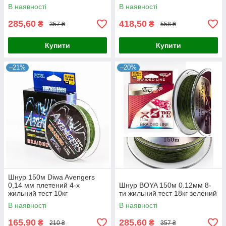
В наявності
В наявності
285,60
418,50
₴
₴
357 ₴
558 ₴
Купити
Купити
–21%
–20%
Шнур 150м Diwa Avengers
0,14 мм плетений 4-х
Шнур BOYA 150м 0.12мм 8-
жильний тест 10кг
ти жильний тест 18кг зелений
В наявності
В наявності
165,90
285,60
₴
₴
210 ₴
357 ₴