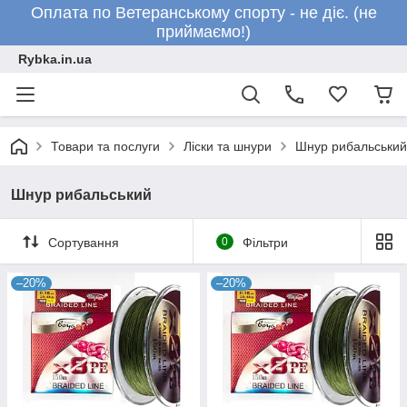
Оплата по Ветеранському спорту - не діє. (не
приймаємо!)
Rybka.in.ua
Товари та послуги
Ліски та шнури
Шнур рибальський
Шнур рибальський
Сортування
0
Фільтри
–20%
–20%