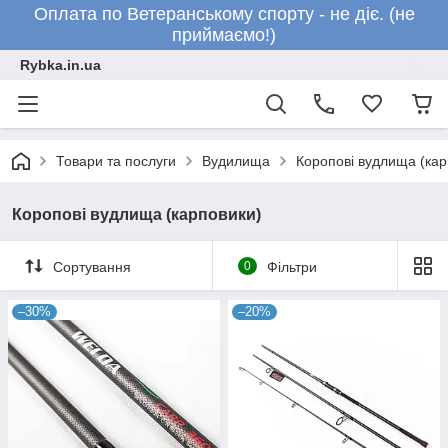
Оплата по Ветеранському спорту - не діє. (не
приймаємо!)
Rybka.in.ua
Товари та послуги
Вудилища
Коропові вудлища (кар
Коропові вудлища (карповики)
Сортування
0
Фільтри
–30%
–20%