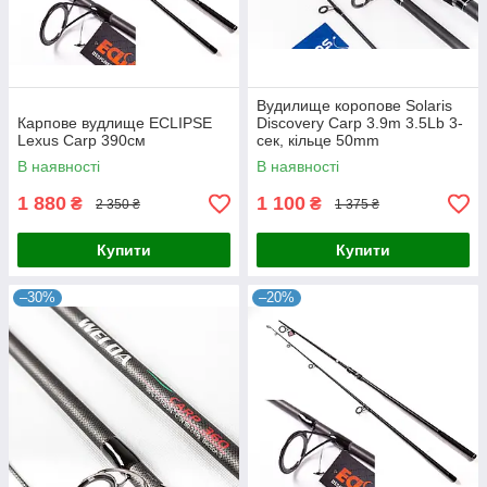
Вудилище коропове Solaris
Карпове вудлище ECLIPSE
Discovery Carp 3.9m 3.5Lb 3-
Lexus Carp 390см
сек, кільце 50mm
В наявності
В наявності
1 880
1 100
₴
₴
2 350 ₴
1 375 ₴
Купити
Купити
–30%
–20%