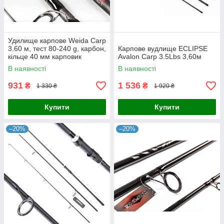
Удилище карпове Weida Carp
3.60 м, тест 80-240 g, карбон,
Карпове вудлище ECLIPSE
кільце 40 мм карповик
Avalon Carp 3.5Lbs 3,60м
В наявності
В наявності
931
1 536
₴
₴
1 330 ₴
1 920 ₴
Купити
Купити
–20%
–20%