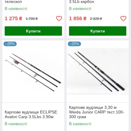
телескоп
3.5Lb карбон
В наявності
В наявності
1 275
1 856
₴
₴
1 700 ₴
2 320 ₴
Купити
Купити
–20%
–25%
Карпове вудлище 3,30 м
Карпове вудлище ECLIPSE
Weida Junior CARP тест 100-
Avalon Carp 3.5Lbs 3.90м
300 грам
В наявності
В наявності