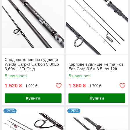
Сподове коропове вудлище
Weida Carp-3 Carbon 5,00Lb
Карпове вудлище Feima Fos
3,60м 12Ft Спід
Eos Carp 3.6м 3.5Lbs 12ft
В наявності
В наявності
1 520
1 360
₴
₴
1 900 ₴
1 700 ₴
Купити
Купити
–20%
–20%