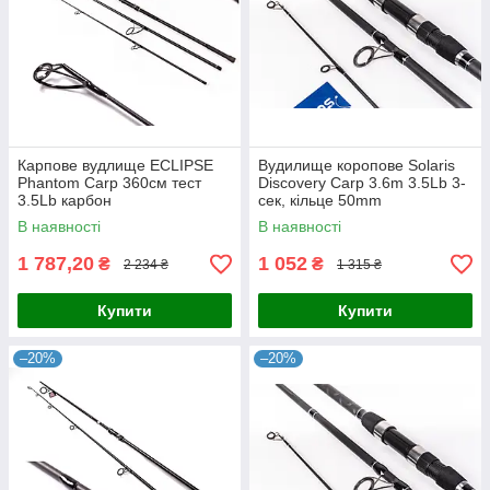
Карпове вудлище ECLIPSE
Вудилище коропове Solaris
Phantom Carp 360см тест
Discovery Carp 3.6m 3.5Lb 3-
3.5Lb карбон
сек, кільце 50mm
В наявності
В наявності
1 787,20
1 052
₴
₴
2 234 ₴
1 315 ₴
Купити
Купити
–20%
–20%