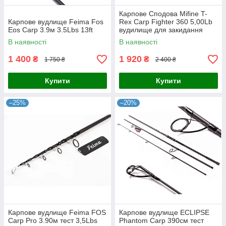
Карпове Сподова Mifine T-
Карпове вудлище Feima Fos
Rex Carp Fighter 360 5,00Lb
Eos Carp 3.9м 3.5Lbs 13ft
вудилище для закидання
В наявності
В наявності
1 400
1 920
₴
₴
1 750 ₴
2 400 ₴
Купити
Купити
–25%
–20%
Карпове вудлище Feima FOS
Карпове вудлище ECLIPSE
Сarp Pro 3.90м тест 3,5Lbs
Phantom Carp 390см тест