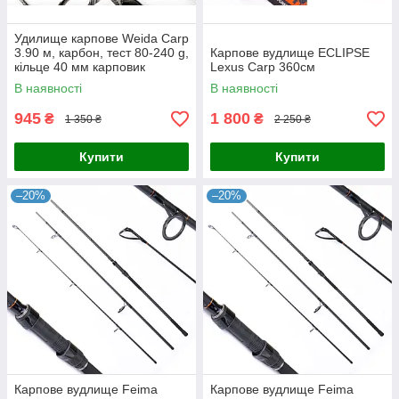
Удилище карпове Weida Carp
3.90 м, карбон, тест 80-240 g,
Карпове вудлище ECLIPSE
кільце 40 мм карповик
Lexus Carp 360см
В наявності
В наявності
945
1 800
₴
₴
1 350 ₴
2 250 ₴
Купити
Купити
–20%
–20%
Карпове вудлище Feima
Карпове вудлище Feima