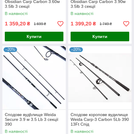
Obsidian Carp Carbon 3.60м
Obsidian Carp Carbon 3.90м
3.5lb 3 секції
3.5lb 3 секції
В наявності
В наявності
1 359,20
1 399,20
₴
₴
1 699 ₴
1 749 ₴
Купити
Купити
–20%
–20%
Сподове вудbлище Weida
Сподове коропове вудилище
Secure 3.9 м 3.5 Lb 3 секції
Weida Carp-3 Carbon 5Lb 390
390
13Ft Спід
В наявності
В наявності