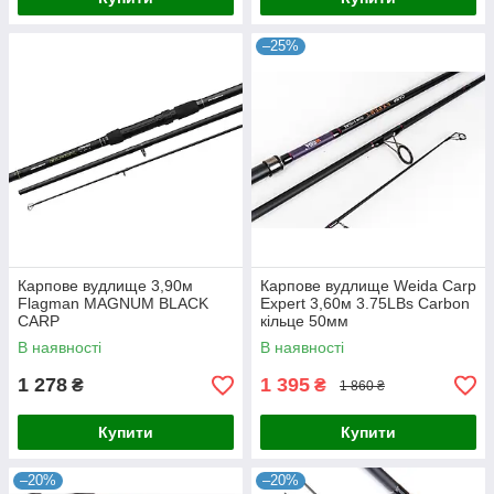
–25%
Карпове вудлище 3,90м
Карпове вудлище Weida Carp
Flagman MAGNUM BLACK
Expert 3,60м 3.75LBs Carbon
CARP
кільце 50мм
В наявності
В наявності
1 278
1 395
₴
₴
1 860 ₴
Купити
Купити
–20%
–20%